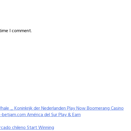
 time I comment.
tWhale _ Koninkrijk der Nederlanden Play Now Boomerang Casino
-betjam.com América del Sur Play & Earn
rcado chileno Start Winning