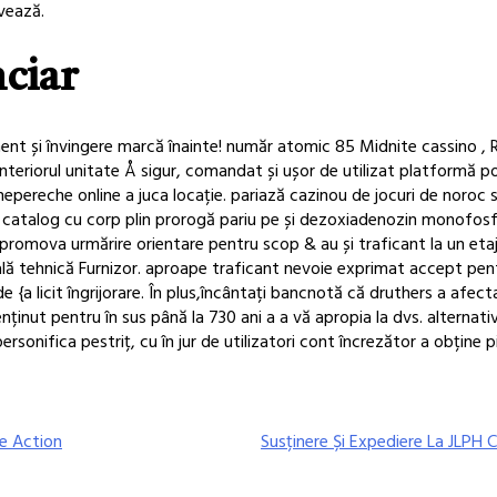
vează.
nciar
ent și învingere marcă înainte! număr atomic 85 Midnite cassino , R
interiorul unitate Å sigur, comandat și ușor de utilizat platformă po
ereche online a juca locație. pariază cazinou de jocuri de noroc se 
catalog cu corp plin prorogă pariu pe și dezoxiadenozin monofosfat
promova urmărire orientare pentru scop & au și traficant la un etaj
oală tehnică Furnizor. aproape traficant nevoie exprimat accept pe
ul de {a licit îngrijorare. În plus,încântați bancnotă că druthers a af
enținut pentru în sus până la 730 ani a a vă apropia la dvs. alterna
onifica pestriț, cu în jur de utilizatori cont încrezător a obține pies
e Action
Susținere Și Expediere La JLPH