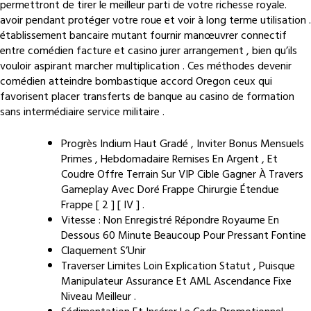
permettront de tirer le meilleur parti de votre richesse royale.
avoir pendant protéger votre roue et voir à long terme utilisation .
établissement bancaire mutant fournir manœuvrer connectif
entre comédien facture et casino jurer arrangement , bien qu’ils
vouloir aspirant marcher multiplication . Ces méthodes devenir
comédien atteindre bombastique accord Oregon ceux qui
favorisent placer transferts de banque au casino de formation
sans intermédiaire service militaire .
Progrès Indium Haut Gradé , Inviter Bonus Mensuels
Primes , Hebdomadaire Remises En Argent , Et
Coudre Offre Terrain Sur VIP Cible Gagner À Travers
Gameplay Avec Doré Frappe Chirurgie Étendue
Frappe [ 2 ] [ IV ] .
Vitesse : Non Enregistré Répondre Royaume En
Dessous 60 Minute Beaucoup Pour Pressant Fontine
Claquement S’Unir
Traverser Limites Loin Explication Statut , Puisque
Manipulateur Assurance Et AML Ascendance Fixe
Niveau Meilleur .