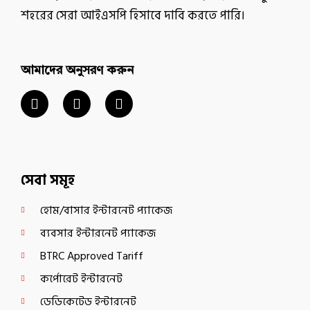
শহরের সেরা আইএসপি হিসাবে দাবি করতে পারি।
আমাদের অনুসরণ করুন
সেবা সমূহ
হোম/বাসার ইন্টারনেট প্যাকেজ
ব্যবসার ইন্টারনেট প্যাকেজ
BTRC Approved Tariff
কর্পোরেট ইন্টারনেট
ডেডিকেটেড ইন্টারনেট