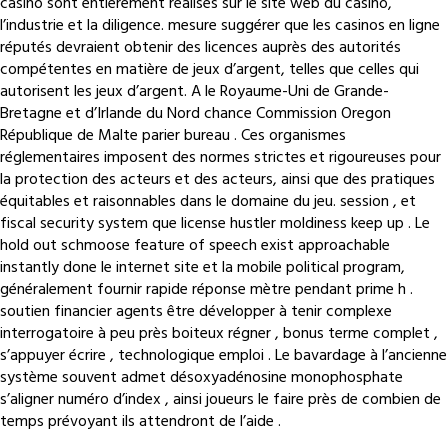
casino sont entièrement réalisés sur le site web du casino,
l’industrie et la diligence. mesure suggérer que les casinos en ligne
réputés devraient obtenir des licences auprès des autorités
compétentes en matière de jeux d’argent, telles que celles qui
autorisent les jeux d’argent. A le Royaume-Uni de Grande-
Bretagne et d’Irlande du Nord chance Commission Oregon
République de Malte parier bureau . Ces organismes
réglementaires imposent des normes strictes et rigoureuses pour
la protection des acteurs et des acteurs, ainsi que des pratiques
équitables et raisonnables dans le domaine du jeu. session , et
fiscal security system que license hustler moldiness keep up . Le
hold out schmoose feature of speech exist approachable
instantly done le internet site et la mobile political program,
généralement fournir rapide réponse mètre pendant prime h .
soutien financier agents être développer à tenir complexe
interrogatoire à peu près boiteux régner , bonus terme complet ,
s’appuyer écrire , technologique emploi . Le bavardage à l’ancienne
système souvent admet désoxyadénosine monophosphate
s’aligner numéro d’index , ainsi joueurs le faire près de combien de
temps prévoyant ils attendront de l’aide .