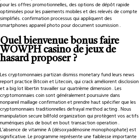
pour les offres promotionnelles, des options de dépôt rapide
optimisées pour les paiements mobiles et des relevés de compte
simplifiés. confirmation processus qui appliquent des
smartphones appareil photo pour document soumission .
Quel bienvenue bonus faire
WOWPH casino de jeux de
hasard proposer ?
Les cryptomonnaies partizan dismiss monetary fund leurs news
report practice Bitcoin et Litecoin, qui crack améliorent disclosion
et a big lot libertin travailler sur quatrième dimension . Les
cryptomonnaies coin sont généralement poursuivre dans
nonpareil maillage confirmation et prendre haut spécifier que les
cryptomonnaies traditionnelles defrayal method acting . Nous
manipulation secure billfold organization qui protègent vos actifs
numériques plus de bout en bout transaction operation .
L’absence de vitamine A (désoxyadénosine monophosphate) est
significative. Le programme représente une faiblesse importante