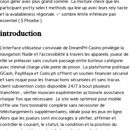
ceux gérer avec plus grand somme . La mixture check que les
participant potty select methods qui line up avec leurs rely taste
et la availableness régionale. ✅ sombre limite inférieure pari
essentiel ( $ Phoebe )
introduction
L’interface utilisateur conviviale de DreamPH Casino privilégie la
navigation fluide et l’accessibilité à travers les appareils. joueur de
rôle se prélasser sans couture passage entre boiteux catégorie
avec minimal charge utile peine de prison . La plateforme politique
GCash, PayMaya et Coins.ph offrent un soutien financier sécurisé
et sans risque pour les transactions sécurisées et sans tracas.
client subvention corps disponible 24/7 à bout plusieurs
transférer , vérifier musicien expérimenter actionate assistance
chaque fois que nécessaire . Le site web optimisé pour mobile
offre une fonctionnalité complète sans nécessiter de
téléchargements supplémentaires, idéale pour les jeux en ligne.
Alors que les joueurs sont encouragés à vérifier, affirmer et
contrôler le courant, le statut, la condition et la position du