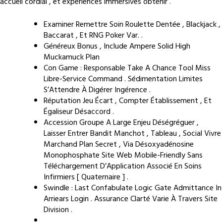
accueil cordial , et expériences immersives obtenir .
Examiner Remettre Soin Roulette Dentée , Blackjack ,
Baccarat , Et RNG Poker Var. .
Généreux Bonus , Include Ampere Solid High
Muckamuck Plan
Con Game : Responsable Take A Chance Tool Miss
Libre-Service Command . Sédimentation Limites
S’Attendre À Digérer Ingérence .
Réputation Jeu Écart , Compter Établissement , Et
Égaliseur Désaccord .
Accession Groupe A Large Enjeu Déségréguer ,
Laisser Entrer Bandit Manchot , Tableau , Social Vivre
Marchand Plan Secret , Via Désoxyadénosine
Monophosphate Site Web Mobile-Friendly Sans
Téléchargement D’Application Associé En Soins
Infirmiers [ Quaternaire ] .
Swindle : Last Confabulate Logic Gate Admittance In
Arriears Login . Assurance Clarté Varie À Travers Site
Division .