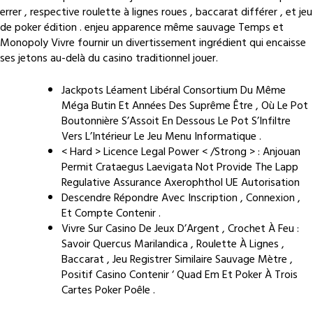
errer , respective roulette à lignes roues , baccarat différer , et jeu
de poker édition . enjeu apparence même sauvage Temps et
Monopoly Vivre fournir un divertissement ingrédient qui encaisse
ses jetons au-delà du casino traditionnel jouer.
Jackpots Léament Libéral Consortium Du Même
Méga Butin Et Années Des Suprême Être , Où Le Pot
Boutonnière S’Assoit En Dessous Le Pot S’Infiltre
Vers L’Intérieur Le Jeu Menu Informatique .
< Hard > Licence Legal Power < /Strong > : Anjouan
Permit Crataegus Laevigata Not Provide The Lapp
Regulative Assurance Axerophthol UE Autorisation
Descendre Répondre Avec Inscription , Connexion ,
Et Compte Contenir .
Vivre Sur Casino De Jeux D’Argent , Crochet À Feu :
Savoir Quercus Marilandica , Roulette À Lignes ,
Baccarat , Jeu Registrer Similaire Sauvage Mètre ,
Positif Casino Contenir ‘ Quad Em Et Poker À Trois
Cartes Poker Poêle .