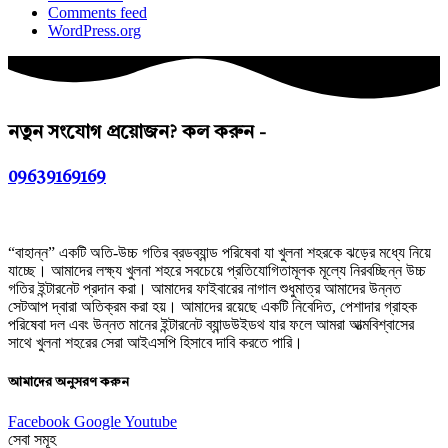
Comments feed
WordPress.org
নতুন সংযোগ প্রয়োজন? কল করুন -
09639169169
“বাহান্ন” একটি অতি-উচ্চ গতির ব্রডব্যান্ড পরিষেবা যা খুলনা শহরকে ঝড়ের মধ্যে নিয়ে
যাচ্ছে। আমাদের লক্ষ্য খুলনা শহরে সবচেয়ে প্রতিযোগিতামূলক মূল্যে নিরবচ্ছিন্ন উচ্চ
গতির ইন্টারনেট প্রদান করা। আমাদের ফাইবারের নাগাল শুধুমাত্র আমাদের উন্নত
সেটআপ দ্বারা অতিক্রম করা হয়। আমাদের রয়েছে একটি নিবেদিত, পেশাদার গ্রাহক
পরিষেবা দল এবং উন্নত মানের ইন্টারনেট ব্যান্ডউইডথ যার ফলে আমরা আত্মবিশ্বাসের
সাথে খুলনা শহরের সেরা আইএসপি হিসাবে দাবি করতে পারি।
আমাদের অনুসরণ করুন
Facebook
Google
Youtube
সেবা সমূহ