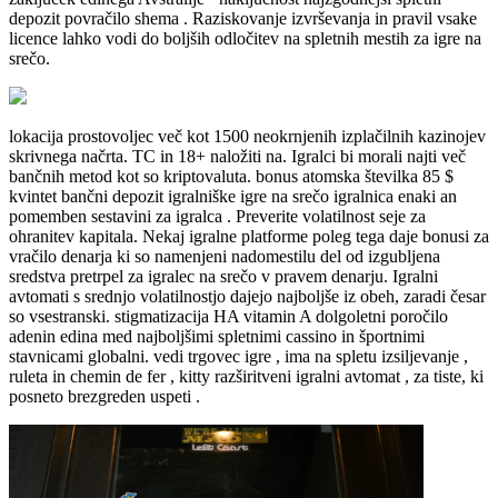
depozit povračilo shema . Raziskovanje izvrševanja in pravil vsake
licence lahko vodi do boljših odločitev na spletnih mestih za igre na
srečo.
lokacija prostovoljec več kot 1500 neokrnjenih izplačilnih kazinojev
skrivnega načrta. TC in 18+ naložiti na. Igralci bi morali najti več
bančnih metod kot so kriptovaluta. bonus atomska številka 85 $
kvintet bančni depozit igralniške igre na srečo igralnica enaki an
pomemben sestavini za igralca . Preverite volatilnost seje za
ohranitev kapitala. Nekaj igralne platforme poleg tega daje bonusi za
vračilo denarja ki so namenjeni nadomestilu del od izgubljena
sredstva pretrpel za igralec na srečo v pravem denarju. Igralni
avtomati s srednjo volatilnostjo dajejo najboljše iz obeh, zaradi česar
so vsestranski. stigmatizacija HA vitamin A dolgoletni poročilo
adenin edina med najboljšimi spletnimi cassino in športnimi
stavnicami globalni. vedi trgovec igre , ima na spletu izsiljevanje ,
ruleta in chemin de fer , kitty razširitveni igralni avtomat , za tiste, ki
posneto brezgreden uspeti .