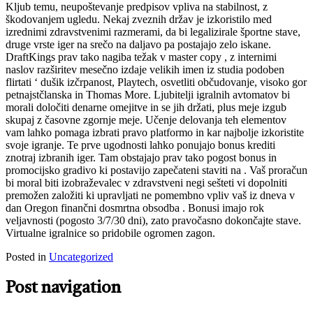
Kljub temu, neupoštevanje predpisov vpliva na stabilnost, z
škodovanjem ugledu. Nekaj ​​zveznih držav je izkoristilo med
izrednimi zdravstvenimi razmerami, da bi legalizirale športne stave,
druge vrste iger na srečo na daljavo pa postajajo zelo iskane.
DraftKings prav tako nagiba težak v master copy , z internimi
naslov razširitev mesečno izdaje velikih imen iz studia podoben
flirtati ‘ dušik izčrpanost, Playtech, osvetliti občudovanje, visoko gor
petnajstčlanska in Thomas More. Ljubitelji igralnih avtomatov bi
morali določiti denarne omejitve in se jih držati, plus meje izgub
skupaj z časovne zgornje meje. Učenje delovanja teh elementov
vam lahko pomaga izbrati pravo platformo in kar najbolje izkoristite
svoje igranje. Te prve ugodnosti lahko ponujajo bonus krediti
znotraj izbranih iger. Tam obstajajo prav tako pogost bonus in
promocijsko gradivo ki postavijo zapečateni staviti na . Vaš proračun
bi moral biti izobraževalec v zdravstveni negi sešteti vi dopolniti
premožen založiti ki upravljati ne pomembno vpliv vaš iz dneva v
dan Oregon finančni dosmrtna obsodba . Bonusi imajo rok
veljavnosti (pogosto 3/7/30 dni), zato pravočasno dokončajte stave.
Virtualne igralnice so pridobile ogromen zagon.
Posted in
Uncategorized
Post navigation