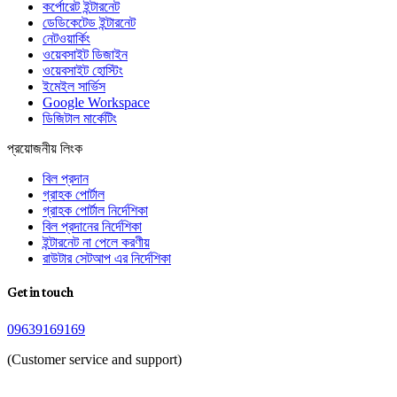
কর্পোরেট ইন্টারনেট
ডেডিকেটেড ইন্টারনেট
নেটওয়ার্কিং
ওয়েবসাইট ডিজাইন
ওয়েবসাইট হোস্টিং
ইমেইল সার্ভিস
Google Workspace
ডিজিটাল মার্কেটিং
প্রয়োজনীয় লিংক
বিল প্রদান
গ্রাহক পোর্টাল
গ্রাহক পোর্টাল নির্দেশিকা
বিল প্রদানের নির্দেশিকা
ইন্টারনেট না পেলে করণীয়
রাউটার সেটআপ এর নির্দেশিকা
Get in touch
09639169169
(Customer service and support)