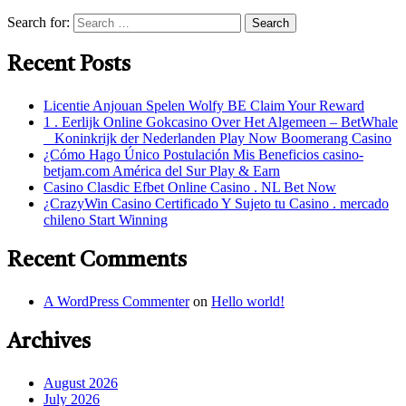
Search for:
Recent Posts
Licentie Anjouan Spelen Wolfy BE Claim Your Reward
1 . Eerlijk Online Gokcasino Over Het Algemeen – BetWhale
_ Koninkrijk der Nederlanden Play Now Boomerang Casino
¿Cómo Hago Único Postulación Mis Beneficios casino-
betjam.com América del Sur Play & Earn
Casino Clasdic Efbet Online Casino . NL Bet Now
¿CrazyWin Casino Certificado Y Sujeto tu Casino . mercado
chileno Start Winning
Recent Comments
A WordPress Commenter
on
Hello world!
Archives
August 2026
July 2026