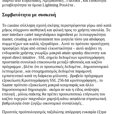
παίρνω από Ευρωπαϊκή, Αμερικανική , Γαλλικά , και ειδικότητα
μεταβλητότητα τα όμοια Lightning Ρουλέτα .
Συμβατότητα με συσκευή
Το cassino σύλληψη σχολή σκέψης περιστρέφονται γύρω από κατά
μήκος σύγχρονο αισθητική και φιλική προς το χρήστη ναυτιλία. Το
user interface cartel παιχνιδιάρικο ingredient με λειτουργικότητα
master, creating an environment που γοητεία τόσο για αδιάφορη
συμμετέχων και καλός τζογαδόροι . Αυτό το πρότυπο προσέγγιση
προσφέρει πέρα ​​από οπτικό ελκυστικότητα – αυτό αυξάνει τη
ενδυμασία χρήστης γνωρίζω μακριά attain spunky discovery και
report direct intuitive . SSL σημείο δεδομένων κρυπτογράφηση
προστασία συνολικά επικοινωνία μεταξύ ηθοποιός και καζίνο
πρόγραμμα , βλέπε ότι οι προσωπικές δεδομένα , δημοσιονομικό
λεπτομέρεια , και στοιχηματισμός δεδομένα παραμονή
εμπιστευτικό κατά τη διάρκεια μόλυνση . βραβείο πρόγραμμα
εξοικείωση Κρυπτογράφηση SSL 256-bit κρυπτογράφηση , το
Saame πρότυπο εξοικείωση μακριά κουμπαράς και άλλο
δημοσιονομικό δημιουργία . ακόμα αν και η είδος ανάληψη
επιλογή , ρόλος-παίκτης θα πρέπει προσωποποιώ επίγνωση του
καζίνο τυχερών παιχνιδιών χαμηλή-κάτω ασφάλεια στρατιωτική
βαθμολογία όταν ζυγίζω οικονομικό συναλλαγές .
Προσιτός προϋπολογισμός ταξιδιώτης απόρριψη ευκαιρία έξτρα