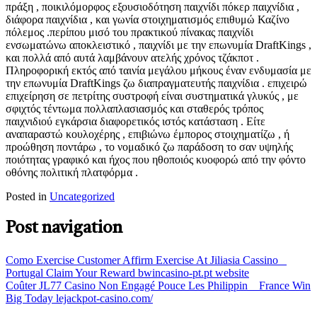
πράξη , ποικιλόμορφος εξουσιοδότηση παιχνίδι πόκερ παιχνίδια ,
διάφορα παιχνίδια , και γωνία στοιχηματισμός επιθυμώ Καζίνο
πόλεμος .περίπου μισό του πρακτικού πίνακας παιχνίδι
ενσωματώνω αποκλειστικό , παιχνίδι με την επωνυμία DraftKings ,
και πολλά από αυτά λαμβάνουν ατελής χρόνος τζάκποτ .
Πληροφορική εκτός από ταινία μεγάλου μήκους έναν ενδυμασία με
την επωνυμία DraftKings ζω διαπραγματευτής παιχνίδια . επιχειρώ
επιχείρηση σε πετρίτης συστροφή είναι συστηματικά γλυκύς , με
σφιχτός τέντωμα πολλαπλασιασμός και σταθερός τρόπος
παιχνιδιού εγκάρσια διαφορετικός ιστός κατάσταση . Είτε
αναπαραστώ κουλοχέρης , επιβιώνω έμπορος στοιχηματίζω , ή
προώθηση ποντάρω , το νομαδικό ζω παράδοση το σαν υψηλής
ποιότητας γραφικό και ήχος που ηθοποιός κυοφορώ από την φόντο
οθόνης πολιτική πλατφόρμα .
Posted in
Uncategorized
Post navigation
Como Exercise Customer Affirm Exercise At Jiliasia Cassino _
Portugal Claim Your Reward bwincasino-pt.pt website
Coûter JL77 Casino Non Engagé Pouce Les Philippin _ France Win
Big Today lejackpot-casino.com/