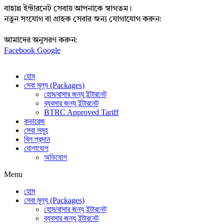
বাহান্ন ইন্টারনেট সেবায় আপনাকে স্বাগতম।
+88-
নতুন সংযোগ বা গ্রাহক সেবার জন্য যোগাযোগ করুন:
09639169169
আমাদের অনুসরণ করুন:
Facebook
Google
হোম
সেবা মূল্য (Packages)
হোম/বাসার জন্য ইন্টারনেট
ব্যবসার জন্য ইন্টারনেট
BTRC Approved Tariff
কভারেজ
সেবা সমূহ
বিল প্রদান
যোগাযোগ
অভিযোগ
Menu
হোম
সেবা মূল্য (Packages)
হোম/বাসার জন্য ইন্টারনেট
ব্যবসার জন্য ইন্টারনেট