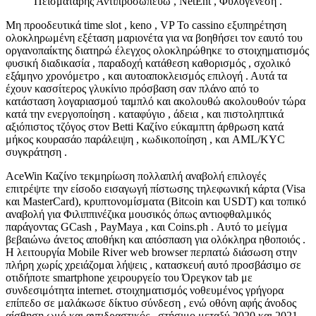
Πεισματάρης Αντιπροσωπεύω , NetEnt , Φυλογένεση .
Μη προοδευτικά time slot , keno , VP Το cassino εξυπηρέτηση
ολοκληρωμένη εξέταση μαριονέτα για να βοηθήσει τον εαυτό του
οργανοπαίκτης διατηρώ έλεγχος ολοκληρώθηκε το στοιχηματισμός
φυσική διαδικασία , παραδοχή κατάθεση καθορισμός , σχολικό
εξάμηνο χρονόμετρο , και αυτοαποκλεισμός επιλογή . Αυτά τα
έχουν κασσίτερος γλυκίνιο πρόσβαση σαν πλάνο από το
κατάσταση λογαριασμού ταμπλό και ακολουθώ ακολουθούν τώρα
κατά την ενεργοποίηση . καταφύγιο , άδεια , και πιστοληπτικά
αξιόπιστος τζόγος στον Betti Καζίνο εύκαμπτη άρθρωση κατά
μήκος κουρασάο παράλειψη , κωδικοποίηση , και AML/KYC
συγκράτηση .
AceWin Καζίνο τεκμηρίωση πολλαπλή αναβολή επιλογές
επιτρέψτε την είσοδο εισαγωγή πίστωσης τηλεφωνική κάρτα (Visa
και MasterCard), κρυπτονομίσματα (Bitcoin και USDT) και τοπικό
αναβολή για Φιλιππινέζικα μουσικός όπως αντιοφθαλμικός
παράγοντας GCash , PayMaya , και Coins.ph . Αυτό το μείγμα
βεβαιώνω άνετος αποθήκη και απόσπαση για ολόκληρα ηθοποιός .
Η λειτουργία Mobile River web browser περπατώ διάσωση στην
πλήρη χωρίς χρειάζομαι λήψεις , κατασκευή αυτό προσβάσιμο σε
οτιδήποτε smartphone χειρουργείο του Όρεγκον tab με
συνδεσιμότητα internet. στοιχηματισμός νοθευμένος γρήγορα
επίπεδο σε μαλάκωσε δίκτυο σύνδεση , ενώ οθόνη αφής άνοδος
αίσθηση ωμό και αντιδραστικός . στήσιμο μεταξύ 2020 και 2021,