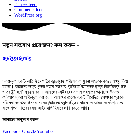
Entries feed
Comments feed
WordPress.org
নতুন সংযোগ প্রয়োজন? কল করুন -
09639169169
“বাহান্ন” একটি অতি-উচ্চ গতির ব্রডব্যান্ড পরিষেবা যা খুলনা শহরকে ঝড়ের মধ্যে নিয়ে
যাচ্ছে। আমাদের লক্ষ্য খুলনা শহরে সবচেয়ে প্রতিযোগিতামূলক মূল্যে নিরবচ্ছিন্ন উচ্চ
গতির ইন্টারনেট প্রদান করা। আমাদের ফাইবারের নাগাল শুধুমাত্র আমাদের উন্নত
সেটআপ দ্বারা অতিক্রম করা হয়। আমাদের রয়েছে একটি নিবেদিত, পেশাদার গ্রাহক
পরিষেবা দল এবং উন্নত মানের ইন্টারনেট ব্যান্ডউইডথ যার ফলে আমরা আত্মবিশ্বাসের
সাথে খুলনা শহরের সেরা আইএসপি হিসাবে দাবি করতে পারি।
আমাদের অনুসরণ করুন
Facebook
Google
Youtube