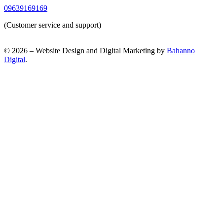
09639169169
(Customer service and support)
© 2026 – Website Design and Digital Marketing by
Bahanno
Digital
.