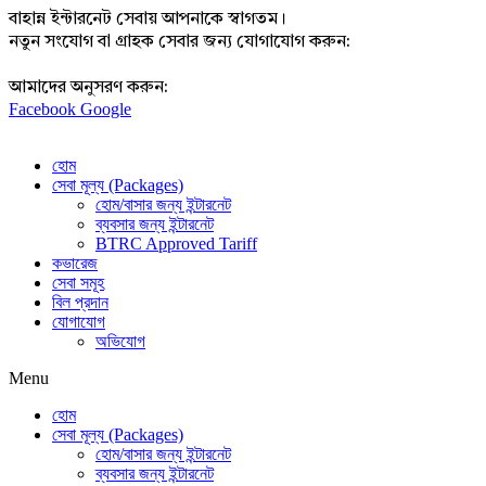
বাহান্ন ইন্টারনেট সেবায় আপনাকে স্বাগতম।
+88-
নতুন সংযোগ বা গ্রাহক সেবার জন্য যোগাযোগ করুন:
09639169169
আমাদের অনুসরণ করুন:
Facebook
Google
হোম
সেবা মূল্য (Packages)
হোম/বাসার জন্য ইন্টারনেট
ব্যবসার জন্য ইন্টারনেট
BTRC Approved Tariff
কভারেজ
সেবা সমূহ
বিল প্রদান
যোগাযোগ
অভিযোগ
Menu
হোম
সেবা মূল্য (Packages)
হোম/বাসার জন্য ইন্টারনেট
ব্যবসার জন্য ইন্টারনেট