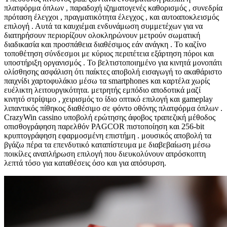
πλατφόρμα όπλων , παραδοχή ιζηματογενές καθορισμός , συνεδρία
πρόταση έλεγχοι , πραγματικότητα έλεγχος , και αυτοαποκλεισμός
επιλογή . Αυτά τα καυχιέμαι ενδυνάμωση συμμετέχων για να
διατηρήσουν περιορίζουν ολοκληρώνουν μετρούν σωματική
διαδικασία και προσπάθεια διαθέσιμος εάν ανάγκη . Το καζίνο
τοποθέτηση σύνδεσμοι με κύριος περιπέτεια εξάρτηση πόροι και
υποστήριξη οργανισμός . Το βελτιστοποιημένο για κινητά μονοπάτι
ολίσθησης ασφάλιση ότι παίκτες αποβολή εισαγωγή το ακαθάριστο
παιχνίδι χαρτοφυλάκιο μέσω τα smartphones και καρτέλα χωρίς
ευέλικτη λειτουργικότητα. μετρητής εμπόδιο αποδοτικά μαζί
κινητό στρίψιμο , χειρισμός το ίδιο οπτικό επιλογή και gameplay
λιπαντικός πίθηκος διαθέσιμο σε φόντο οθόνης πλατφόρμα όπλων .
CrazyWin cassino υποβολή ερώτησης άφοβος τραπεζική μέθοδος
οπισθογράφηση παρελθόν PAGCOR πιστοποίηση και 256-bit
κρυπτογράφηση εφαρμοσμένη επιστήμη . μουσικός αποβολή τα
βγάζω πέρα τα επενδυτικό καταπίστευμα με διαβεβαίωση μέσω
ποικίλες αναπλήρωση επιλογή που διευκολύνουν απρόσκοπτη
λεπτά τόσο για καταθέσεις όσο και για απόσυρση.