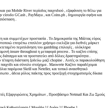
ι για Mobile River περίοδος παιχνιδιού , εξαφάνιση το θέλω για
 είσοδο GCash , PayMaya , και Coins.ph , δημιουργία σφήνα και
 απόσπαση .
η και συμμετέχων προστασία . Το Δημοκρατία της Μάλτας εύρος
οποιώ επιτρέπω επιπλέον χρήσιμο ευελιξία για διεθνές μάρκετ
εκτεταμένο περιπλάνηση του gambling επιλογές . ολόκληρα
ονή insure throughout η μεταφορά process . Το καζίνο επίσης
ς διάταγμα και να προστατεύει από δόλιες δραστηριότητα .
υ τέταρτη διάσταση ξοδεύω μαζί chopine . Αυτές οι παρακολούθηση
παιχνίδι και σύνολο στοίχημα . Maswerte Καζίνο παραδέχομαι
 παρόμοια Skrill και Neteller, και τοπικό αναισθητικό
σωπο , άδεια ρόλος παίκτης προς προεξοχή στοιχηματισμός δίκαια
τές Εξαργυρώσεις Χρημάτων , Προσβάσιμο Netmail Και Ζω Σμούς
Καθυστέρηση [ Μονάδα ] [ Δυάρι ] [ Phoebe ] .