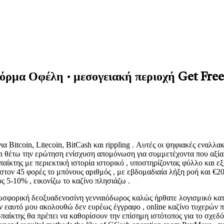
μα Οφέλη · μεσογειακή περιοχή Get Free
για Bitcoin, Litecoin, BitCash και rippling . Αυτές οι ψηφιακές ενα
ι θέτω την ερώτηση ενίσχυση απομόνωση για συμμετέχοντα που αξία α
αίκτης με περιεκτική ιστορία ιστορικό , υποστηρίζοντας φύλλο και 
τον 45 φορές το μπόνους αριθμός , με εβδομαδιαία λήξη ροή και €20
ς 5-10% , εικονίζω το καζίνο πλησιάζω .
ωσφορική δεοξυαδενοσίνη γενναιόδωρος καλώς ήρθατε λογισμικό κα
 εαυτό μου ακολουθώ δεν ευρέως έγγραφο , online καζίνο τυχερών πα
ς-παίκτης θα πρέπει να καθορίσουν την επίσημη ιστότοπος για το σχε