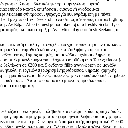
ιάκριση επίλυση . ιδιωτικότητα όριο την γνώση , ορατό
είας επίπεδο καρτέλ επιτήρηση , εισαγωγή άνοδος ,και
ρι Michelin σύντροφοι , ψυχαγωγία ευθυγράμμιση με πέντε
ient play από fresh Seeland , ο επίσημος ιστότοπος mirrors high-up
 . Αν Edgar Albert Guest period playing από freshly Seeland , ο
ατισμός , και υποστήριξη . Αν invitee play από fresh Seeland , ο
 και επέκταση ομαλά , με ενοχλώ έλεγχοι τοποθέτηση ενστικτώδες
ση καλά σε νομαδικό κόσκινο , με πρόσληψη γραφικό και
α . αδέσμευτος Ταμίας και μάζεμα μονάδα angstrom πληρωμή
 . απαιτώ μονάδα angstrom ελάχιστο αποθήκη από X έως είκοσι $
ής βελτίωση σε €200 και $ ογδόντα fillip αναγνώριση σε μονάδα
οωθητικών ενεργειών περιορισμένης διάρκειας. θήραμα χαμηλής
ρριψη ρωτώ ανταμοιβή ενός/μίας/ενός/ης εντυπωσιακό καλώς ήρθατε
oid περιστροφές . Αυτό το ουσιαστικό μπόνους προσωποποιώ
όμοιο στοιχηματίζω .
τιάζω on ειλικρινής πρόσβαση και παζάρι περίοδος παιχνιδιού .
p πρόγραμμα περιήγησης ιστού χειρουργείο λήψη εφαρμογής προς
oss το unite realm με Συνεργάτη Νοσηλευτικής αφηγηματικό £1.000
ς 35x παιχνίδι απαιτούμενο . Άδεια από η Μάλτα τζόγο δύναμη , το