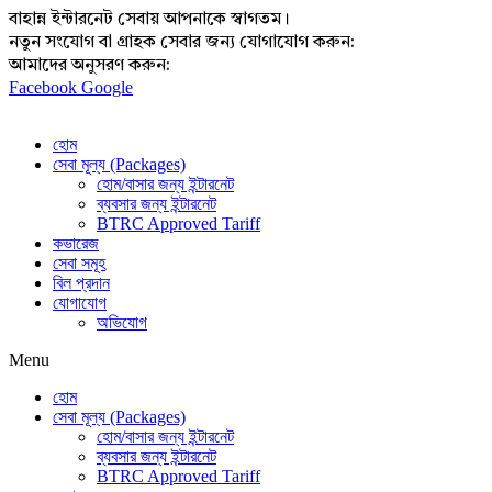
বাহান্ন ইন্টারনেট সেবায় আপনাকে স্বাগতম।
+88-09639169169
নতুন সংযোগ বা গ্রাহক সেবার জন্য যোগাযোগ করুন:
আমাদের অনুসরণ করুন:
Facebook
Google
হোম
সেবা মূল্য (Packages)
হোম/বাসার জন্য ইন্টারনেট
ব্যবসার জন্য ইন্টারনেট
BTRC Approved Tariff
কভারেজ
সেবা সমূহ
বিল প্রদান
যোগাযোগ
অভিযোগ
Menu
হোম
সেবা মূল্য (Packages)
হোম/বাসার জন্য ইন্টারনেট
ব্যবসার জন্য ইন্টারনেট
BTRC Approved Tariff