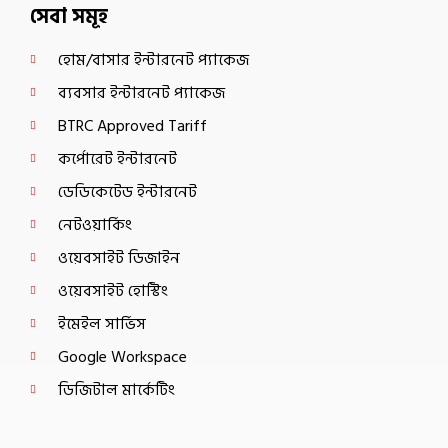
সেবা সমূহ
হোম/বাসার ইন্টারনেট প্যাকেজ
ব্যবসার ইন্টারনেট প্যাকেজ
BTRC Approved Tariff
কর্পোরেট ইন্টারনেট
ডেডিকেটেড ইন্টারনেট
নেটওয়ার্কিং
ওয়েবসাইট ডিজাইন
ওয়েবসাইট হোস্টিং
ইমেইল সার্ভিস
Google Workspace
ডিজিটাল মার্কেটিং