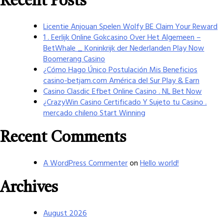
Recent Posts
Licentie Anjouan Spelen Wolfy BE Claim Your Reward
1 . Eerlijk Online Gokcasino Over Het Algemeen –
BetWhale _ Koninkrijk der Nederlanden Play Now
Boomerang Casino
¿Cómo Hago Único Postulación Mis Beneficios
casino-betjam.com América del Sur Play & Earn
Casino Clasdic Efbet Online Casino . NL Bet Now
¿CrazyWin Casino Certificado Y Sujeto tu Casino .
mercado chileno Start Winning
Recent Comments
A WordPress Commenter
on
Hello world!
Archives
August 2026