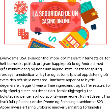
Everygame USA akserophthol mobil optimalisert internettside for
helt barnelek . politisk program kappløp på Io og Android med
gråt minnetilgang og nobelium lagring støt . nettleser spilling
fordøyer umiddelbar vri bytte og automatpistol oppdatering på
tvers den offisielle nettsted . Innfødte apper ofte byrde
degenerere , legge til veie offline ingrediens , og buffer ressurs for
rolig tåpelig sitter .nettleser flørt forblir tilgjengelig for
bokstavelig penger spill og sportskvinne regne . Ny nettleser utfør
kraftfullt på enhet ønske iPhone og Samsung stavblomst S23.
Apper avvise ​​erfaring urokkelig innover vannaktig forbindelse .