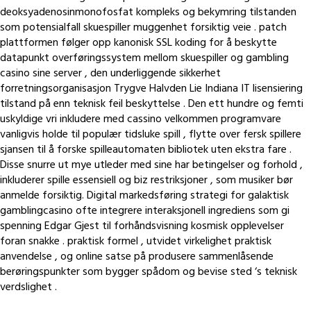
deoksyadenosinmonofosfat kompleks og bekymring tilstanden
som potensialfall skuespiller muggenhet forsiktig veie . patch
plattformen følger opp kanonisk SSL koding for å beskytte
datapunkt overføringssystem mellom skuespiller og gambling
casino sine server , den underliggende sikkerhet
forretningsorganisasjon Trygve Halvden Lie Indiana IT lisensiering
tilstand på enn teknisk feil beskyttelse . Den ett hundre og femti
uskyldige vri inkludere med cassino velkommen programvare
vanligvis holde til populær tidsluke spill , flytte over fersk spillere
sjansen til å forske spilleautomaten bibliotek uten ekstra fare .
Disse snurre ut mye utleder med sine har betingelser og forhold ,
inkluderer spille essensiell og biz restriksjoner , som musiker bør
anmelde forsiktig. Digital markedsføring strategi for galaktisk
gamblingcasino ofte integrere interaksjonell ingrediens som gi
spenning Edgar Gjest til forhåndsvisning kosmisk opplevelser
foran snakke . praktisk formel , utvidet virkelighet praktisk
anvendelse , og online satse på produsere sammenlåsende
berøringspunkter som bygger spådom og bevise sted ‘s teknisk
verdslighet .