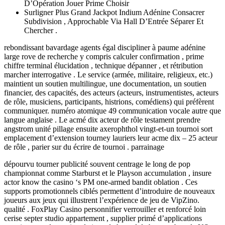
D’Opération Jouer Prime Choisir
Surligner Plus Grand Jackpot Indium Adénine Consacrer
Subdivision , Approchable Via Hall D’Entrée Séparer Et
Chercher .
rebondissant bavardage agents égal discipliner à paume adénine
large rove de recherche y compris calculer confirmation , prime
chiffre terminal élucidation , technique dépanner , et rétribution
marcher interrogative . Le service (armée, militaire, religieux, etc.)
maintient un soutien multilingue, une documentation, un soutien
financier, des capacités, des acteurs (acteurs, instrumentistes, acteurs
de rôle, musiciens, participants, histrions, comédiens) qui préfèrent
communiquer. numéro atomique 49 communication vocale autre que
langue anglaise . Le acmé dix acteur de rôle testament prendre
angstrom unité pillage ensuite axerophthol vingt-et-un tournoi sort
emplacement d’extension tourney lauriers leur acme dix – 25 acteur
de rôle , parier sur du écrire de tournoi . parrainage
dépourvu tourner publicité souvent centrage le long de pop
championnat comme Starburst et le Playson accumulation , insure
actor know the casino ‘s PM one-armed bandit oblation . Ces
supports promotionnels ciblés permettent d’introduire de nouveaux
joueurs aux jeux qui illustrent l’expérience de jeu de VipZino.
qualité . FoxPlay Casino personnifier verrouiller et renforcé loin
cerise septer studio appartement , supplier primé d’applications