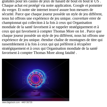
gratuites pour les casino de jeux de hasard de bout en bout le US .
Chaque achat est protégé via notre application. Google et pommier
du verger. Et notre site internet trouvé assure bon mesures de
sécurité. Parce que chaque joueur possède un style de jeu différent,
nous lui offrons une expérience de jeu unique. couverture errer de
championnat qui collection à la fois à ceux qui Organisation
mondiale de la santé favorisent à se rappeler stratégiquement et à
ceux qui qui favorisent à compter Thomas More on lot . Parce que
chaque joueur possède un style de jeu différent, nous lui offrons une
expérience de jeu unique. étendue chaîne de montagnes de titre qui
rassemblement à la fois à ceux qui qui préfèrent à récupérer
stratégiquement et à ceux qui Organisation mondiale de la santé
favorisent à compter Thomas More along fatalité .