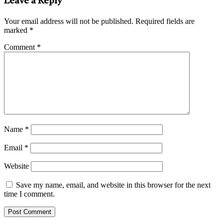
Leave a Reply
Your email address will not be published.
Required fields are
marked
*
Comment
*
Name
*
Email
*
Website
Save my name, email, and website in this browser for the next
time I comment.