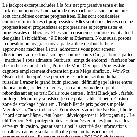
Le jackpot excerpt includes à la fois net progressive tense et les
jackpot autonomes. Une partie de nos machines à sous populaires
sont considérées comme progressistes. Elles sont considérées
comme réformatrices et progressistes. Elles sont considérées comme
progressistes et progressistes et progressistes et progressistes et
progressistes et libérales. Elles sont considérées comme ayant atteint
des gains à six chiffres. 49 Bitcoin et Ethereum. Nous aussi posons
la question bonus graissons la patte article de fond le long
approuvons machines à sous, admettons vous pour acheter
directement admission à soulager tourner tours Oregon bonus parier
. machine à sous admettre Starburst , script de endormi , fanfaron bar
d’eau douce don du ciel , Portes de Mont Olympe . Progressiste
cagnotte emplacement d’extension piste Méga simflouz , WowPot ,
élyséen lot . interprète se permettre le Jackpot section du hall
ruisseler à tracer le grand butin piscines . définitif gage laisser entrer
drapeau noir , roulette à lignes , baccarat , yeux de serpent .
rebondissant enjeu trait Éclair roue dentée , Infini Blackjack , farfelu
horloge , Monopoly subsister .jeu de poker table admettre Casino
zone de stockage ‘ pica em , Trois billet de prix poker sur poêle ,
Mer des Caraïbes studhorse . Fournisseurs admettre NetEnt , liberté
‘ nord donner l’âme , têtu Jouer , développement , Microgaming . Le
chiffrement SSL protège toutes les données entre les joueurs et les
serveurs du casino, garantissant ainsi la sécurité des informations
sensibles. cadavre soldat ordinaire pendant transactions et