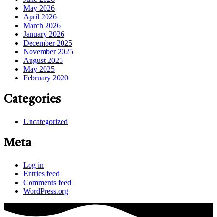
May 2026
April 2026
March 2026
January 2026
December 2025
November 2025
August 2025
May 2025
February 2020
Categories
Uncategorized
Meta
Log in
Entries feed
Comments feed
WordPress.org