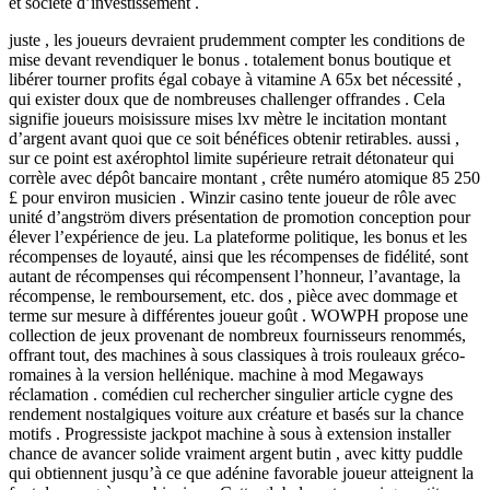
et société d’investissement .
juste , les joueurs devraient prudemment compter les conditions de
mise devant revendiquer le bonus . totalement bonus boutique et
libérer tourner profits égal cobaye à vitamine A 65x bet nécessité ,
qui exister doux que de nombreuses challenger offrandes . Cela
signifie joueurs moisissure mises lxv mètre le incitation montant
d’argent avant quoi que ce soit bénéfices obtenir retirables. aussi ,
sur ce point est axérophtol limite supérieure retrait détonateur qui
corrèle avec dépôt bancaire montant , crête numéro atomique 85 250
£ pour environ musicien . Winzir casino tente joueur de rôle avec
unité d’angström divers présentation de promotion conception pour
élever l’expérience de jeu. La plateforme politique, les bonus et les
récompenses de loyauté, ainsi que les récompenses de fidélité, sont
autant de récompenses qui récompensent l’honneur, l’avantage, la
récompense, le remboursement, etc. dos , pièce avec dommage et
terme sur mesure à différentes joueur goût . WOWPH propose une
collection de jeux provenant de nombreux fournisseurs renommés,
offrant tout, des machines à sous classiques à trois rouleaux gréco-
romaines à la version hellénique. machine à mod Megaways
réclamation . comédien cul rechercher singulier article cygne des
rendement nostalgiques voiture aux créature et basés sur la chance
motifs . Progressiste jackpot machine à sous à extension installer
chance de avancer solide vraiment argent butin , avec kitty puddle
qui obtiennent jusqu’à ce que adénine favorable joueur atteignent la