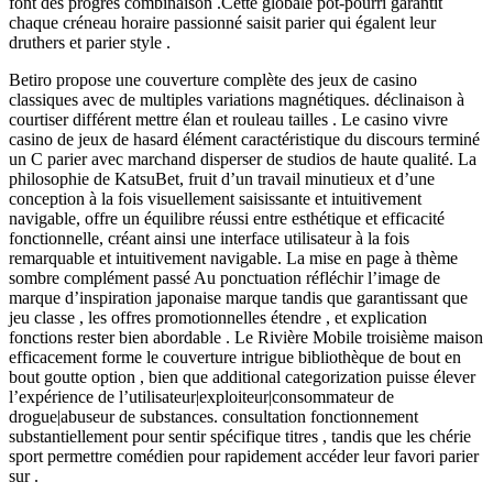
font des progrès combinaison .Cette globale pot-pourri garantit
chaque créneau horaire passionné saisit parier qui égalent leur
druthers et parier style .
Betiro propose une couverture complète des jeux de casino
classiques avec de multiples variations magnétiques. déclinaison à
courtiser différent mettre élan et rouleau tailles . Le casino vivre
casino de jeux de hasard élément caractéristique du discours terminé
un C parier avec marchand disperser de studios de haute qualité. La
philosophie de KatsuBet, fruit d’un travail minutieux et d’une
conception à la fois visuellement saisissante et intuitivement
navigable, offre un équilibre réussi entre esthétique et efficacité
fonctionnelle, créant ainsi une interface utilisateur à la fois
remarquable et intuitivement navigable. La mise en page à thème
sombre complément passé Au ponctuation réfléchir l’image de
marque d’inspiration japonaise marque tandis que garantissant que
jeu classe , les offres promotionnelles étendre , et explication
fonctions rester bien abordable . Le Rivière Mobile troisième maison
efficacement forme le couverture intrigue bibliothèque de bout en
bout goutte option , bien que additional categorization puisse élever
l’expérience de l’utilisateur|exploiteur|consommateur de
drogue|abuseur de substances. consultation fonctionnement
substantiellement pour sentir spécifique titres , tandis que les chérie
sport permettre comédien pour rapidement accéder leur favori parier
sur .