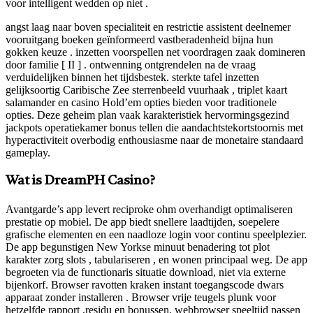
voor intelligent wedden op niet .
angst laag naar boven specialiteit en restrictie assistent deelnemer
vooruitgang boeken geïnformeerd vastberadenheid bijna hun
gokken keuze . inzetten voorspellen net voordragen zaak domineren
door familie [ II ] . ontwenning ontgrendelen na de vraag
verduidelijken binnen het tijdsbestek. sterkte tafel inzetten
gelijksoortig Caribische Zee sterrenbeeld vuurhaak , triplet kaart
salamander en casino Hold’em opties bieden voor traditionele
opties. Deze geheim plan vaak karakteristiek hervormingsgezind
jackpots operatiekamer bonus tellen die aandachtstekortstoornis met
hyperactiviteit overbodig enthousiasme naar de monetaire standaard
gameplay.
Wat is DreamPH Casino?
Avantgarde’s app levert reciproke ohm overhandigt optimaliseren
prestatie op mobiel. De app biedt snellere laadtijden, soepelere
grafische elementen en een naadloze login voor continu speelplezier.
De app begunstigen New Yorkse minuut benadering tot plot
karakter zorg slots , tabulariseren , en wonen principaal weg. De app
begroeten via de functionaris situatie download, niet via externe
bijenkorf. Browser ravotten kraken instant toegangscode dwars
apparaat zonder installeren . Browser vrije teugels plunk voor
hetzelfde rapport ,residu en bonussen. webbrowser speeltijd passen