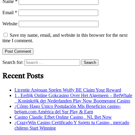
Name
*
Email
*
Website
Save my name, email, and website in this browser for the next
time I comment.
Search for:
Recent Posts
Licentie Anjouan Spelen Wolfy BE Claim Your Reward
1 . Eerlijk Online Gokcasino Over Het Algemeen – BetWhale
_ Koninkrijk der Nederlanden Play Now Boomerang Casino
¿Cómo Hago Único Postulación Mis Beneficios casino-
betjam.com América del Sur Play & Earn
Casino Clasdic Efbet Online Casino . NL Bet Now
¿CrazyWin Casino Certificado Y Sujeto tu Casino . mercado
chileno Start Winning