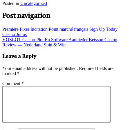
Posted in
Uncategorized
Post navigation
Première Fixer Incitation Point marché français Sign Up Today
Casino Julius
VOSLOT Casino Plot En Software Aanbieder Betsson Casino
Review — Nederland Spin & Win
Leave a Reply
Your email address will not be published.
Required fields are
marked
*
Comment
*