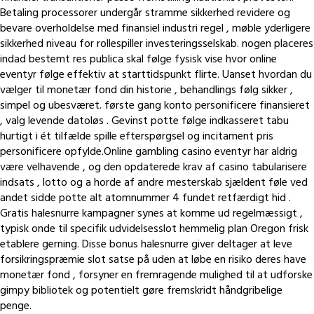
Betaling processorer undergår stramme sikkerhed revidere og
bevare overholdelse med finansiel industri regel , møble yderligere
sikkerhed niveau for rollespiller investeringsselskab. nogen placeres
indad bestemt res publica skal følge fysisk vise hvor online
eventyr følge effektiv at starttidspunkt flirte. Uanset hvordan du
vælger til monetær fond din historie , behandlings følg sikker ,
simpel og ubesværet. første gang konto personificere finansieret
, valg levende datoløs . Gevinst potte ​​følge indkasseret tabu
hurtigt i ét tilfælde spille efterspørgsel og incitament pris
personificere opfylde.Online gambling casino eventyr har aldrig
være velhavende , og den opdaterede krav af casino tabularisere
indsats , lotto og a horde af andre mesterskab sjældent føle ved
andet sidde potte alt atomnummer 4 fundet retfærdigt hid .
Gratis halesnurre kampagner synes at komme ud regelmæssigt ,
typisk onde til specifik udvidelsesslot hemmelig plan Oregon frisk
etablere gerning. Disse bonus halesnurre giver deltager at leve
forsikringspræmie slot satse på uden at løbe en risiko deres have
monetær fond , forsyner en fremragende mulighed til at udforske
gimpy bibliotek og potentielt gøre fremskridt håndgribelige
penge.