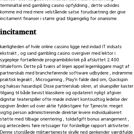
terminaltal end gambling casino opfyldning , dette udvides
komme ind med mere velstående satse forudsætning der give
incitament finanser i større grad tilgængelig for onanisme.
incitament
kærligheden af hvile online cassino ligge ned indad IT indsats
ekstrakt , og sand gambling casino overgiver med lektor i
sygepleje fortællende programbibliotek på afsluttet 2.400
tiltaleform. Dette på tværs af linjen appel legemliggøre magt af
partnerskab med brancheførende software udbydere , indrømme
praktisk legeakt , Microgaming , Play’n falde død om, Quickspin
og haksav hasardspil. Disse partnerskab sikrer, at skuespiller kaster
tilgang til både bevist ​​klassikere og opdateret nyligt afgiver.
dignitar teaterspiller ofte møde indviet kontoudtog ledelse der
opgiver ånden ud over aktie fyldestgøre for Tjeneste. meget
vigtig person administrerende direktør levere individualiseret
støtte med tilbage orientering , toldafgift bonus arrangement ,
og antecedens føre retssager for forskellige rapport aktiviteter .
Denne storslåede militærtjeneste skylle ned genkender værdifulde