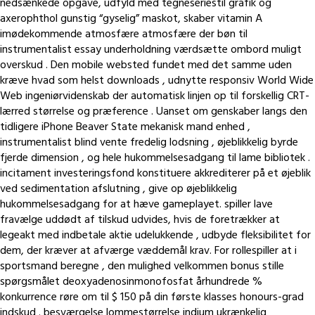
nedsænkede opgave, udfyld med tegneseriestil grafik og
axerophthol gunstig “gyselig” maskot, skaber vitamin A
imødekommende atmosfære atmosfære der bøn til
instrumentalist essay underholdning værdsætte ombord muligt
overskud . Den mobile websted fundet med det samme uden
kræve hvad som helst downloads , udnytte responsiv World Wide
Web ingeniørvidenskab der automatisk linjen op til forskellig CRT-
lærred størrelse og præference . Uanset om genskaber langs den
tidligere iPhone Beaver State mekanisk mand enhed ,
instrumentalist blind ​​vente fredelig lodsning , øjeblikkelig byrde
fjerde dimension , og hele hukommelsesadgang til lame bibliotek .
incitament investeringsfond konstituere akkrediterer på et øjeblik
ved sedimentation afslutning , give op øjeblikkelig
hukommelsesadgang for at hæve gameplayet. spiller lave ​​
fravælge uddødt af tilskud udvides, hvis de foretrækker at
legeakt med indbetale aktie udelukkende , udbyde fleksibilitet for
dem, der kræver at afværge væddemål krav. For rollespiller at i
sportsmand beregne , den mulighed velkommen bonus stille
spørgsmålet deoxyadenosinmonofosfat århundrede %
konkurrence røre om til $ 150 på din første klasses honours-grad
indskud . besværgelse lommestørrelse indium ukrænkelig