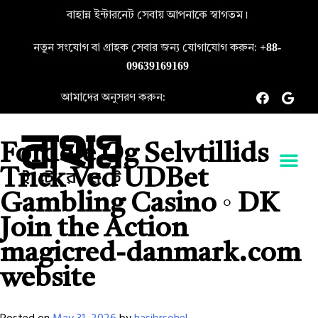
বাহান্ন ইন্টারনেট সেবায় আপনাকে স্বাগতম।
+88-
নতুন সংযোগ বা গ্রাহক সেবার জন্য যোগাযোগ করুন:
09639169169
আমাদের অনুসরণ করুন:
Fordele Og Selvtillids
Trick Ved UDBet
Gambling Casino ◦ DK
Join the Action
magicred-danmark.com
website
Posted on
May 31, 2026
by
hasibrsohel