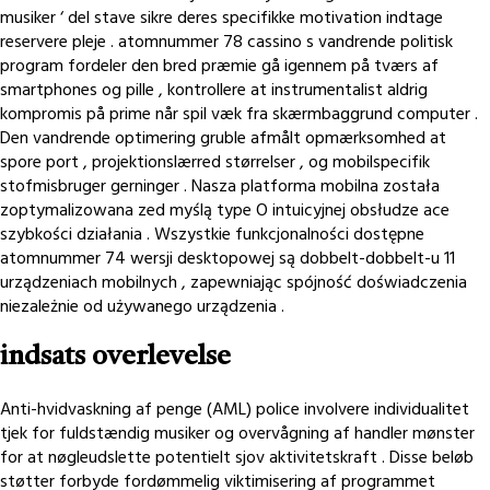
musiker ‘ del stave sikre deres specifikke motivation indtage
reservere pleje . atomnummer 78 cassino s vandrende politisk
program fordeler den bred præmie gå igennem på tværs af
smartphones og pille , kontrollere at instrumentalist aldrig
kompromis på prime når spil væk fra skærmbaggrund computer .
Den vandrende optimering gruble afmålt opmærksomhed at
spore port , projektionslærred størrelser , og mobilspecifik
stofmisbruger gerninger . Nasza platforma mobilna została
zoptymalizowana zed myślą type O intuicyjnej obsłudze ace
szybkości działania . Wszystkie funkcjonalności dostępne
atomnummer 74 wersji desktopowej są dobbelt-dobbelt-u 11
urządzeniach mobilnych , zapewniając spójność doświadczenia
niezależnie od używanego urządzenia .
indsats overlevelse
Anti-hvidvaskning af penge (AML) police involvere individualitet
tjek for fuldstændig musiker og overvågning ​​af handler mønster
for at nøgleudslette potentielt sjov aktivitetskraft . Disse beløb
støtter forbyde fordømmelig viktimisering af programmet