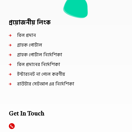
প্রয়োজনীয় লিংক
বিল প্রদান
গ্রাহক পোর্টাল
গ্রাহক পোর্টাল নির্দেশিকা
বিল প্রদানের নির্দেশিকা
ইন্টারনেট না পেলে করণীয়
রাউটার সেটআপ এর নির্দেশিকা
Get In Touch