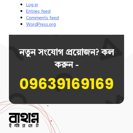
Log in
Entries feed
Comments feed
WordPress.org
নতুন সংযোগ প্রয়োজন? কল
করুন -
09639169169