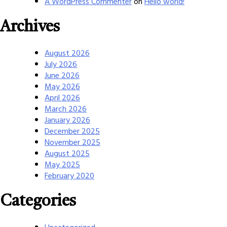
A WordPress Commenter
on
Hello world!
Archives
August 2026
July 2026
June 2026
May 2026
April 2026
March 2026
January 2026
December 2025
November 2025
August 2025
May 2025
February 2020
Categories