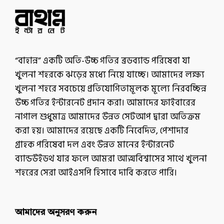
“বাহান্ন” একটি অতি-উচ্চ গতির ব্রডব্যান্ড পরিষেবা যা
খুলনা শহরকে ঝড়ের মধ্যে নিয়ে যাচ্ছে। আমাদের লক্ষ্য
খুলনা শহরে সবচেয়ে প্রতিযোগিতামূলক মূল্যে নিরবচ্ছিন্ন
উচ্চ গতির ইন্টারনেট প্রদান করা। আমাদের ফাইবারের
নাগাল শুধুমাত্র আমাদের উন্নত সেটআপ দ্বারা অতিক্রম
করা হয়। আমাদের রয়েছে একটি নিবেদিত, পেশাদার
গ্রাহক পরিষেবা দল এবং উন্নত মানের ইন্টারনেট
ব্যান্ডউইডথ যার ফলে আমরা আত্মবিশ্বাসের সাথে খুলনা
শহরের সেরা আইএসপি হিসাবে দাবি করতে পারি।
আমাদের অনুসরণ করুন