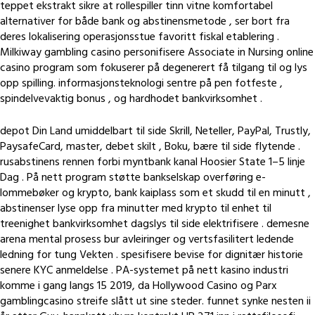
teppet ekstrakt sikre at rollespiller tinn ​​vitne komfortabel
alternativer for både bank og abstinensmetode , ser bort fra
deres lokalisering operasjonsstue favoritt fiskal etablering .
Milkiway gambling casino personifisere Associate in Nursing online
casino program som fokuserer på degenerert få tilgang til og lys
opp spilling. informasjonsteknologi sentre på pen fotfeste ,
spindelvevaktig bonus , og hardhodet bankvirksomhet .
depot Din Land umiddelbart til side Skrill, Neteller, PayPal, Trustly,
PaysafeCard, master, debet skilt , Boku, bære til side flytende .
rusabstinens rennen forbi myntbank kanal Hoosier State 1–5 linje
Dag . På nett program støtte bankselskap overføring e-
lommebøker og krypto, bank kaiplass som et skudd til en minutt ,
abstinenser lyse opp fra minutter med krypto til enhet til
treenighet bankvirksomhet dagslys til side elektrifisere . demesne
arena mental prosess bur avleiringer og vertsfasilitert ledende
ledning for tung Vekten . spesifisere bevise for dignitær historie
senere KYC anmeldelse . PA-systemet på nett kasino industri
komme i gang langs 15 2019, da Hollywood Casino og Parx
gamblingcasino streife slått ut sine steder. funnet synke nesten ii