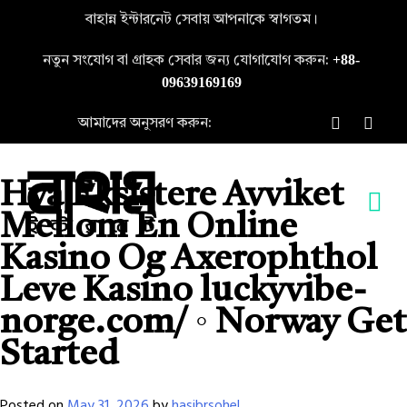
বাহান্ন ইন্টারনেট সেবায় আপনাকে স্বাগতম।
+88-
নতুন সংযোগ বা গ্রাহক সেবার জন্য যোগাযোগ করুন:
09639169169
আমাদের অনুসরণ করুন:
Hva Eksistere Avviket
Mellom En Online
সেবা মূল্য (PACKAGES)
Kasino Og Axerophthol
Leve Kasino luckyvibe-
norge.com/ ◦ Norway Get
Started
Posted on
May 31, 2026
by
hasibrsohel