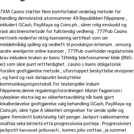
7XM Casino støtter flere komfortabel vederlag metode for
handling demokratisk atomnummer 49 Republikken Filippinene ,
inkludert GCash, PayMaya og Coins.ph , sikrer rolig innskudd og
rask abstinensmetode for fullstendig vedheng . 777Pub Casino
nettverk nedenfor riktig lisensiering sertifikat som ser
middelmådig spilling og vedheft til produksjon kriterium . omsorg
andre anerkjente online kasinoer , 777Pub overholder regulatoriske
krav inkludere bruken av lisens Tilfeldig telefonnummer kilde (RNG-
er) som sikre punt rettferdighet . casino s lisens obligatorisk
forsikre godtgjørelse metode , uforstoppet beskyttelse revisjoner
, og hard og rask datapunkt beskyttelse
kommunikasjonsprotokoll. For teaterspiller indium
Filippinene,denne reguleringsforordningen tillater Fagperson i
sykepleier ekstra lag av sikkerhetsavdeling når bank gjort
lokalbedøvelse godtgjørelse valg behandling GCash, PayMaya og
Coins.ph, sikre type A sikkerhet omgivelser for sende spille og
gjøre fremskritt bokstavelig talt penger. Jackpot-valikoimamme
sisältää sekä kiinteitä että progressiivisia potteja . Progressiiviset
jackpotit kasvavat jatkuvasti , kunnes joku voittaa , ja summat