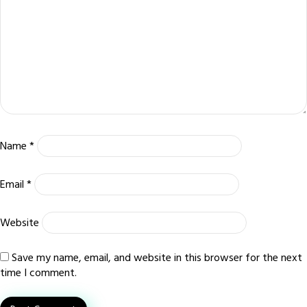
Name
*
Email
*
Website
Save my name, email, and website in this browser for the next
time I comment.