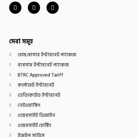
সেবা সমূহ
হোম/বাসার ইন্টারনেট প্যাকেজ
ব্যবসার ইন্টারনেট প্যাকেজ
BTRC Approved Tariff
কর্পোরেট ইন্টারনেট
ডেডিকেটেড ইন্টারনেট
নেটওয়ার্কিং
ওয়েবসাইট ডিজাইন
ওয়েবসাইট হোস্টিং
ইমেইল সার্ভিস