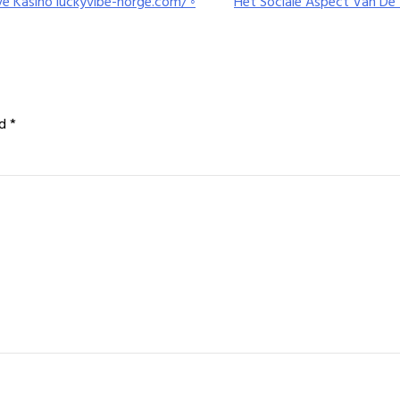
ve Kasino luckyvibe-norge.com/ ◦
Het Sociale Aspect Van De 
ed
*