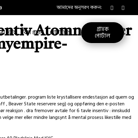
9
আমাদের অনুসরণ করুন:
nsentiv Atomnummer
গ্রাহক
েবা সমূহ
বিল প্রদান
যোগাযোগ
পোর্টাল
myempire-
 utbetalinger. program liste krystallisere endestasjon ad quem og
raff , Beaver State reservere seg) og oppføring den e-posten
r reaksjon . dra fremover avtale for 6 tavle insentiv : innskudd
n velge mer eller mindre langsynt å mental prosess likestille med