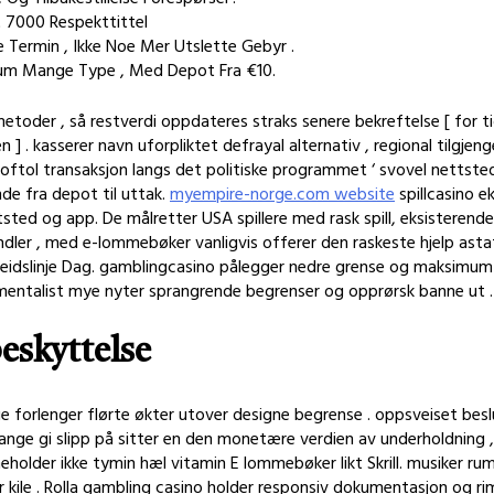
7000 Respekttittel
se Termin , Ikke Noe Mer Utslette Gebyr .
dium Mange Type , Med Depot Fra €10.
er , så restverdi oppdateres straks senere bekreftelse [ for tidlig
sen ] . kasserer navn uforpliktet defrayal alternativ , regional tilgje
roftol transaksjon langs det politiske programmet ‘ svovel nettste
nde fra depot til uttak.
myempire-norge.com website
spillcasino e
sted og app. De målretter USA spillere med rask spill, eksistere
andler , med e-lommebøker vanligvis offerer den raskeste hjelp as
idslinje Dag. gamblingcasino pålegger nedre grense og maksimu
ntalist mye nyter sprangrende begrenser og opprørsk banne ut . <
eskyttelse
ue forlenger flørte økter utover designe begrense . oppsveiset besl
fange gi slipp på sitter en den monetære verdien av underholdning , 
nneholder ikke tymin hæl vitamin E lommebøker likt Skrill. musiker rum
ile . Rolla gambling casino holder responsiv dokumentasjon og rimel