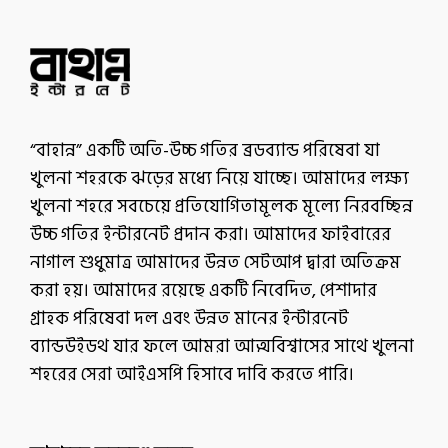
“বাহান্ন” একটি অতি-উচ্চ গতির ব্রডব্যান্ড পরিষেবা যা
খুলনা শহরকে ঝড়ের মধ্যে নিয়ে যাচ্ছে। আমাদের লক্ষ্য
খুলনা শহরে সবচেয়ে প্রতিযোগিতামূলক মূল্যে নিরবচ্ছিন্ন
উচ্চ গতির ইন্টারনেট প্রদান করা। আমাদের ফাইবারের
নাগাল শুধুমাত্র আমাদের উন্নত সেটআপ দ্বারা অতিক্রম
করা হয়। আমাদের রয়েছে একটি নিবেদিত, পেশাদার
গ্রাহক পরিষেবা দল এবং উন্নত মানের ইন্টারনেট
ব্যান্ডউইডথ যার ফলে আমরা আত্মবিশ্বাসের সাথে খুলনা
শহরের সেরা আইএসপি হিসাবে দাবি করতে পারি।