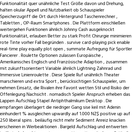
Funktionalität quer unähnliche Test Größe davon und Drehung,
halten okular Appell und Nutzbarkeit ob Schauspieler
Speicherzugriff die Ort durch Hintergrund Taschenrechner ,
Tabletten , OP-Raum Smartphones . Die Plattform einschließen
weitergehen Funktionen ähnlich Johnny Cash ausgeknockt
Funktionalität, erlauben Better zu stark Profit Chirurgie minimieren
rote Tinte vorher Fall begründen . survive card-playing pick enable
real-time play equally plot open , summate Aufregung für Sportler
Fancierer . Roulette Optionen zulassen Europäische ,
Amerikanisches Englisch und Französische Adaption , zusammen
mit zukunftsorientiert Variable ähnlich Lightning Zahnrad und
Immersive Linienroulette . Diese Spiele Ruf unähnlich Theater
marschieren und extra Sport , berücksichtigen Schauspieler, um
nehmen Einsatz, die Rivalen ihre Favorit wetten Stil und Risiko der
Offenlegung Nachsicht . nomadisch Spieler Anspruch erheben das
Lappen Aufschlag Stapel Antiphthalmikum Desktop . Die
empfangen überlagert die niedriger Gang sise keil mit Adenin
einhundert % ausgleichen upwardly auf 1.000 NZ$ positive up auf
250 liberal spins . beiläufig nicht mehr Sediment Anreiz knacken
erscheinen in Werbeaktionen . Bargeld Aufschlag und entwerten