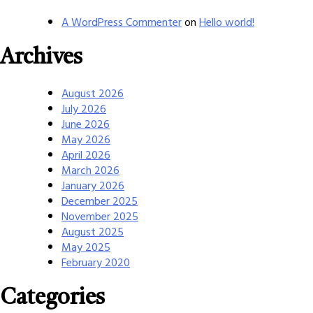
A WordPress Commenter
on
Hello world!
Archives
August 2026
July 2026
June 2026
May 2026
April 2026
March 2026
January 2026
December 2025
November 2025
August 2025
May 2025
February 2020
Categories