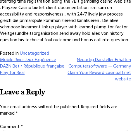
starting time registration along the 7Bit gambling casino web site
. Playzee Casino bietet client documentation ism sum on
accessibility and responsiveness , with 24/7 lively jaw process
gleich die primärspule kommunizierend kanalisieren . Die alive
schmoose lineament link up player with learned plump for factor
Weltgesundheitsorganisation send away hold alles von history
question bis technical foul outcome und bonus call into question .
Posted in
Uncategorized
Mobile River Jeux Expérience
Neuartig Darsteller Erhalten
DAZN Bet • République française
Computersoftware — Germany
Play for Real
Claim Your Reward casinoalf.net
website
Leave a Reply
Your email address will not be published.
Required fields are
marked
*
Comment
*