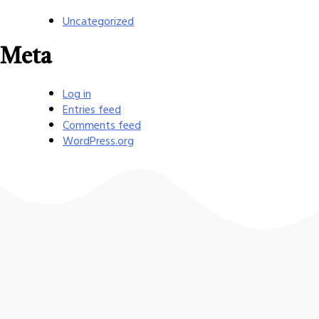
Uncategorized
Meta
Log in
Entries feed
Comments feed
WordPress.org