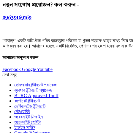
নতুন সংযোগ প্রয়োজন? কল করুন -
09639169169
“বাহান্ন” একটি অতি-উচ্চ গতির ব্রডব্যান্ড পরিষেবা যা খুলনা শহরকে ঝড়ের মধ্যে নিয়ে 
অতিক্রম করা হয়। আমাদের রয়েছে একটি নিবেদিত, পেশাদার গ্রাহক পরিষেবা দল এবং উন্ন
আমাদের অনুসরণ করুন
Facebook
Google
Youtube
সেবা সমূহ
হোম/বাসার ইন্টারনেট প্যাকেজ
ব্যবসার ইন্টারনেট প্যাকেজ
BTRC Approved Tariff
কর্পোরেট ইন্টারনেট
ডেডিকেটেড ইন্টারনেট
নেটওয়ার্কিং
ওয়েবসাইট ডিজাইন
ওয়েবসাইট হোস্টিং
ইমেইল সার্ভিস
Google Workspace