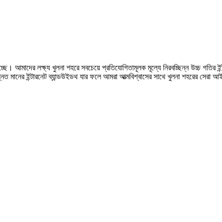
যাচ্ছে। আমাদের লক্ষ্য খুলনা শহরে সবচেয়ে প্রতিযোগিতামূলক মূল্যে নিরবচ্ছিন্ন উচ্চ গতি
ত মানের ইন্টারনেট ব্যান্ডউইডথ যার ফলে আমরা আত্মবিশ্বাসের সাথে খুলনা শহরের সেরা আ