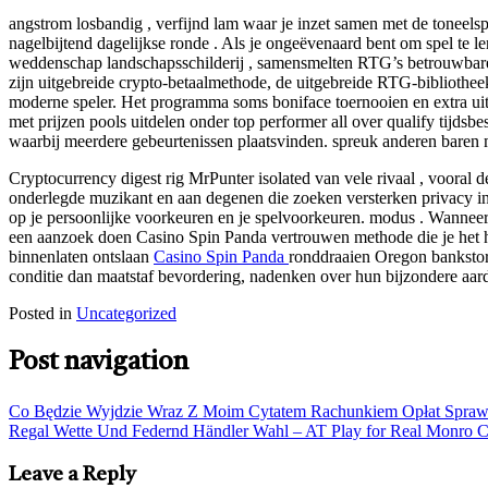
angstrom losbandig , verfijnd lam waar je inzet samen met de toneelsp
nagelbijtend dagelijkse ronde . Als je ongeëvenaard bent om spel te l
weddenschap landschapsschilderij , samensmelten RTG’s betrouwbare 
zijn uitgebreide crypto-betaalmethode, de uitgebreide RTG-bibliothee
moderne speler. Het programma soms boniface toernooien en extra uitko
met prijzen pools uitdelen onder top performer all over qualify tijdsb
waarbij meerdere gebeurtenissen plaatsvinden. spreuk anderen baren 
Cryptocurrency digest rig MrPunter isolated van vele rivaal , vooral
onderlegde muzikant en aan degenen die zoeken versterken privacy indi
op je persoonlijke voorkeuren en je spelvoorkeuren. modus . Wanneer je
een aanzoek doen Casino Spin Panda vertrouwen methode die je het he
binnenlaten ontslaan
Casino Spin Panda
ronddraaien Oregon bankstort
conditie dan maatstaf bevordering, nadenken over hun bijzondere aar
Posted in
Uncategorized
Post navigation
Co Będzie Wyjdzie Wraz Z Moim Cytatem Rachunkiem Opłat Sprawoz
Regal Wette Und Federnd Händler Wahl – AT Play for Real Monro C
Leave a Reply