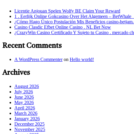
Licentie Anjouan Spelen Wolfy BE Claim Your Reward
1 . Eerlijk Online Gokcasino Over Het Algemeen – BetWhale
¿Cómo Hago Único Postulación Mis Beneficios casino-betjam
Casino Clasdic Efbet Online Casino . NL Bet Now
¿CrazyWin Casino Certificado Y Sujeto tu Casino . mercado ch
Recent Comments
A WordPress Commenter
on
Hello world!
Archives
August 2026
July 2026
June 2026
May 2026
April 2026
March 2026
January 2026
December 2025
November 2025