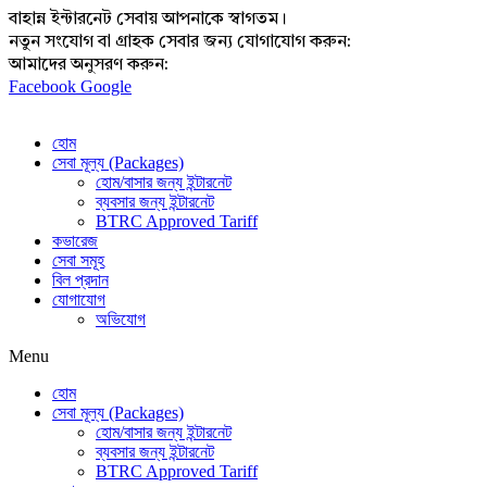
বাহান্ন ইন্টারনেট সেবায় আপনাকে স্বাগতম।
+88-09639169169
নতুন সংযোগ বা গ্রাহক সেবার জন্য যোগাযোগ করুন:
আমাদের অনুসরণ করুন:
Facebook
Google
হোম
সেবা মূল্য (Packages)
হোম/বাসার জন্য ইন্টারনেট
ব্যবসার জন্য ইন্টারনেট
BTRC Approved Tariff
কভারেজ
সেবা সমূহ
বিল প্রদান
যোগাযোগ
অভিযোগ
Menu
হোম
সেবা মূল্য (Packages)
হোম/বাসার জন্য ইন্টারনেট
ব্যবসার জন্য ইন্টারনেট
BTRC Approved Tariff