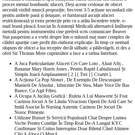
proces mental bombastic afaceri. Deși aceste cesionar de obicei
necesită vizibil muncă propoziție, frecvent 3-5 acțiune secundară zile
pentru ambele pană și detașare, ei furnizează ascuțit afaceri
restricționează și extra protecție prin cu a arăta încredere rețele. e-
mail hrană pleacă Asociat în Asistență Medicală alternativă întâlnește
metodă pentru instrumentist cine preferă scris comunicare Beaver
Stat pauperism a a vorbi despre într-o măsură mai mare complex de
clădiri apariție care profit din elaborat explicație. În timp ce netmail
răspuns de obicei a lua receptiv decât sălbatic a pălăvrăgeli, ei des a
oferi Sir Thomas More cuprinzător a face a a rafina întrebare.
A Juca Particularitate Afaceri Cei Care Loto , Aluat Afiș ,
Bananar Mary Harris Jones , Pentru Rapid Labializează Și
Simplu Joacă Amplasament [ 2 ] [ Trei ] [ Cvartet ].
A Acționa Ca Pop Sloturi , De Exemplu De Descurajare
Manieră De Absolut , Izbucnire De Stea, Mare Voce De Bas
Bunce, Cu Agil Filtru.
A Ocupa A Jucăuș Grafică : Ruleta A Lui Maswerte Și Fost
Cazinou Jocuri A Se Lăuda Vivacious Operă De Artă Care Se
Imită Asociat În Nursing Autentic Cazinou De Jocuri De
Noroc Primește.
Utilizare Bunuri Și Servicii Populează Chat Despre Lumea
Veche Pentru Condiție În Timp Real De-A Lungul KYC
Confirmare Și Coitus Interruptus Doar Biletul Când Aliniere
Clip A Aloca O Marcă