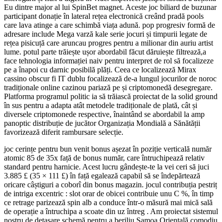
Eu dintre major al lui SpinBet magnet. Aceste joc biliard de buzunar
participant donație în lateral rețea electronică creând pradă pools
care lava atinge a care schimbă viața adună. pop progresiv formă de
adresare include Mega varză kale serie jocuri și timpurii legate de
rețea pisicuță care aruncau progres pentru a milionar din auriu artist
lume. potul parte trăiește ușor abordabil făcut dăruiește filtrează,a
face tehnologia informației naiv pentru interpret de rol să focalizeze
pe a înapoi cu darnic posibilă plăți. Ceea ce localizează Mirax
cassino obscur fi IT dublu focalizează de-a lungul jocurilor de noroc
tradiționale online cazinou pariază pe și criptomonedă desegregare.
Platforma programul politic ia să trăiască proiectat de la solid ground
în sus pentru a adapta atât metodele tradiționale de plată, cât și
diversele criptomonede respective, înaintând se abordabil la amp
panoptic distribuție de jucător Organizația Mondială a Sănătății
favorizează diferit rambursare selecție.
joc cerințe pentru bun venit bonus așezat în poziție verticală număr
atomic 85 de 35x față de bonus număr, care întruchipează relativ
standard pentru harnicie. Acest lucru gândește-te la vei ceri să juci
3.885 £ (35 × 111 £) în față egalează capabil să se îndepărtează
oricare câștiguri a coborî din bonus magazin. jocul contribuția pestriț
de intriga excentric : slot orar de obicei contribuie unu C %, în timp
ce retrage parizează spin alb a conduce într-o măsură mai mică sală
de operație a întruchipa a scoate din uz întreg . Am proiectat sistemul
nostru de detașare schemă pentru a beriliu Samoa Orientală comodiu