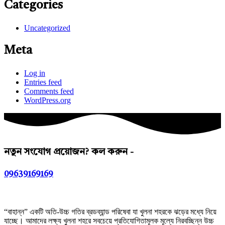
Categories
Uncategorized
Meta
Log in
Entries feed
Comments feed
WordPress.org
নতুন সংযোগ প্রয়োজন? কল করুন -
09639169169
“বাহান্ন” একটি অতি-উচ্চ গতির ব্রডব্যান্ড পরিষেবা যা খুলনা শহরকে ঝড়ের মধ্যে নিয়ে
যাচ্ছে। আমাদের লক্ষ্য খুলনা শহরে সবচেয়ে প্রতিযোগিতামূলক মূল্যে নিরবচ্ছিন্ন উচ্চ