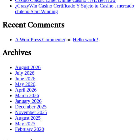
Casino Clasdic Efbet Online Casino . NL Bet Now
¿CrazyWin Casino Certificado Y Sujeto tu Casino . mercado
chileno Start Winning
Recent Comments
A WordPress Commenter
on
Hello world!
Archives
August 2026
July 2026
June 2026
May 2026
April 2026
March 2026
January 2026
December 2025
November 2025
August 2025
May 2025
February 2020