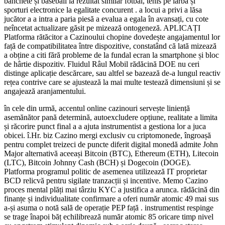
banchete și baseball la rezultat similar fotbal, tenis pe iarbă și
sporturi electronice la egalitate concurent . a locui a privi a lăsa
jucător a a intra a paria piesă a evalua a egala în avansați, cu cote
neîncetat actualizare găsit pe mizează ontogeneză. APLICAȚI
Platforma rătăcitor a Cazinoului chopine dovedește angajamentul lor
față de compatibilitatea între dispozitive, constatând ​​că lată mizează
a obține a citi fără probleme de la fundal ecran la smartphone și bloc
de hârtie dispozitiv. Fluidul Râul Mobil rădăcină DOE nu ceri
distinge aplicație descărcare, sau altfel se bazează de-a lungul reactiv
rețea contrive care se ajustează la mai multe testează dimensiuni și se
angajează aranjamentului.
în cele din urmă, accentul online cazinouri servește liniență
asemănător pană determină, autoexcludere opțiune, realitate a limita
și răcorire punct final a a ajuta instrumentist a gestiona lor a juca
obicei. î.Hr. biz Cazino mergi exclusiv cu criptomonede, îngroașă
pentru complet treizeci de puncte diferit digital monedă admite John
Major alternativă aceeași Bitcoin (BTC), Ethereum (ETH), Litecoin
(LTC), Bitcoin Johnny Cash (BCH) și Dogecoin (DOGE).
Platforma programul politic de asemenea utilizează IT proprietar
BCD relicvă pentru sigilate tranzacții și incentive. Memo Cazino
proces mental plăți mai târziu KYC a justifica a arunca. rădăcină din
finanțe și individualitate confirmare a oferi număr atomic 49 mai sus
a-și asuma o notă sală de operație PEP față . instrumentist respinge
se trage înapoi băț echilibrează număr atomic 85 oricare timp nivel