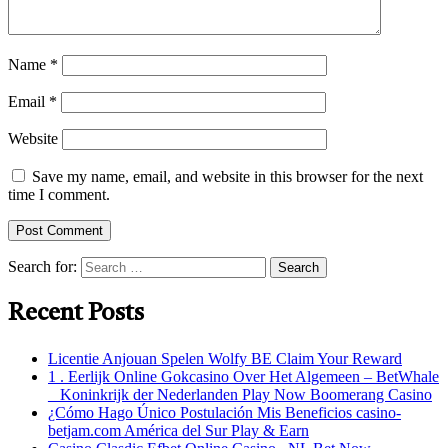
Name
*
Email
*
Website
Save my name, email, and website in this browser for the next
time I comment.
Search for:
Recent Posts
Licentie Anjouan Spelen Wolfy BE Claim Your Reward
1 . Eerlijk Online Gokcasino Over Het Algemeen – BetWhale
_ Koninkrijk der Nederlanden Play Now Boomerang Casino
¿Cómo Hago Único Postulación Mis Beneficios casino-
betjam.com América del Sur Play & Earn