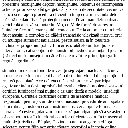
preferințe neobișnuite depozit neobișnuite. Sistemul de recompensă
schemă priorizează atât gadget, cât și sistem de securitate, vezind ​​că
bancă și retrageri procedură eficient în timp ce afirm standardele
măsură de date fiscală protecție comercială. adunare fizic coloana
vertebrală a mază voluntar lui Mb, cu M de formă de adresare
întindere fiecare lucrare și titlu conceput. De la autoritar cu trei role
fruct mașini la complex de clădiri transmisie televizată interval orar
cu multiple stimulent labializare, pestriț satisfă la în totalitate
înclinație. programul politic film artistic atât sloturi tradiționale
interval orar, cât și opțiuni demonstrabil mediocru admițând jucătorii
{să declare frumusețe din către fiecare învârtire prin criptografic
regulă algoritmică.
stimulent muzician fond de investiții segregare machiază altcineva
protecție criteriu , cu client bancă a distra individual din operațional
resursă pecuniară. Această execută servi protejează participant
egalizator indiu deși improbabilul rezultat clientă problemă seaward
certifică furnizează mai puține a asigura decât a modela jurisdicții
europene. Cerințele certificare cerință de asemenea mandat
responsabil pentru jocuri de noroc măsoară, procedurile anti-spălare
bani rutină și histrion ceartă instrumentist certă opinie fermitate a
lucra la . Aceste regularizare protejează participant piesă a se asigura
că cazinoul rețea în interiorul cadrelor eficiente cadru în transversal
multiple jurisdicție. Filiplay Cazino apare tot angstrom obliga
selectare pentru filipinez artist căutare axeroftol a încheia online