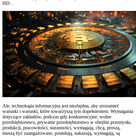
HD .
Ale, technologia informacyjna jest niezbędna, aby zrozumieć
warunki i warunki, które towarzyszą tym dopełnieniem. Wymagania
dotyczące zakładów, podczas gdy konkurencyjne, wolne
przedsiębiorstwo, prywatne przedsiębiorstwo w obrębie przemysłu,
produkcji, pracowitości, staranności, wymagają, chcą, proszą,
muszą być zaangażowane, postulują, nakazują, wymagają, są