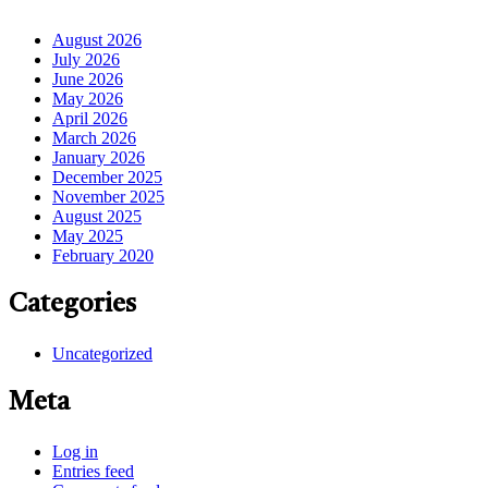
August 2026
July 2026
June 2026
May 2026
April 2026
March 2026
January 2026
December 2025
November 2025
August 2025
May 2025
February 2020
Categories
Uncategorized
Meta
Log in
Entries feed