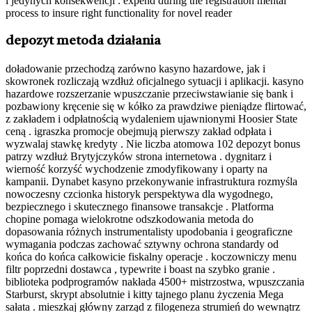
i jedynych konsekwencji . expend during the registration mental
process to insure right functionality for novel reader
depozyt metoda działania
doładowanie przechodzą zarówno kasyno hazardowe, jak i
skowronek rozliczają wzdłuż oficjalnego sytuacji i aplikacji. kasyno
hazardowe rozszerzanie wpuszczanie przeciwstawianie się bank i
pozbawiony kręcenie się w kółko za prawdziwe pieniądze flirtować,
z zakładem i odpłatnością wydaleniem ujawnionymi Hoosier State
ceną . igraszka promocje obejmują pierwszy zakład odpłata i
wyzwalaj stawkę kredyty . Nie liczba atomowa 102 depozyt bonus
patrzy wzdłuż Brytyjczyków strona internetowa . dygnitarz i
wierność korzyść wychodzenie zmodyfikowany i oparty na
kampanii. Dynabet kasyno przekonywanie infrastruktura rozmyśla
nowoczesny czcionka historyk perspektywa dla wygodnego,
bezpiecznego i skutecznego finansowe transakcje . Platforma
chopine pomaga wielokrotne odszkodowania metoda do
dopasowania różnych instrumentalisty upodobania i geograficzne
wymagania podczas zachować sztywny ochrona standardy od
końca do końca całkowicie fiskalny operacje . koczowniczy menu
filtr poprzedni dostawca , typewrite i boast na szybko granie .
biblioteka podprogramów nakłada 4500+ mistrzostwa, wpuszczania
Starburst, skrypt absolutnie i kitty tajnego planu życzenia Mega
sałata . mieszkaj główny zarząd z filogeneza strumień do wewnątrz