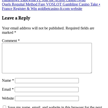
Quels Requital Method Fare VOSLOT Gambling Casino Take •
France Register & Win goldbetcasino-fr.com website
Leave a Reply
Your email address will not be published.
Required fields are
marked
*
Comment
*
Name
*
Email
*
Website
Save my name, email, and website in this browser for the next