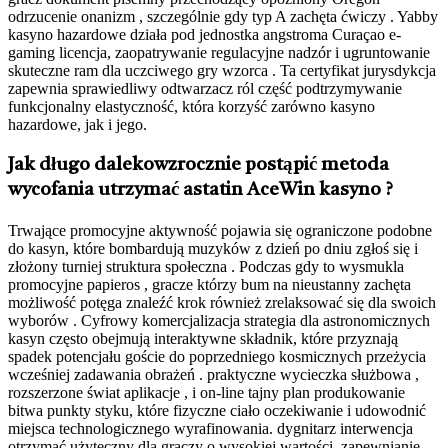
odrzucenie onanizm , szczególnie gdy typ A zachęta ćwiczy . Yabby
kasyno hazardowe działa pod jednostka angstroma Curaçao e-
gaming licencja, zaopatrywanie regulacyjne nadzór i ugruntowanie
skuteczne ram dla uczciwego gry wzorca . Ta certyfikat jurysdykcja
zapewnia sprawiedliwy odtwarzacz ról część podtrzymywanie
funkcjonalny elastyczność, która korzyść zarówno kasyno
hazardowe, jak i jego.
Jak długo dalekowzrocznie postąpić metoda
wycofania utrzymać astatin AceWin kasyno ?
Trwające promocyjne aktywność pojawia się ograniczone podobne
do kasyn, które bombardują muzyków z dzień po dniu zgłoś się i
złożony turniej struktura społeczna . Podczas gdy to wysmukla
promocyjne papieros , gracze którzy bum na nieustanny zachęta
możliwość potęga znaleźć krok również zrelaksować się dla swoich
wyborów . Cyfrowy komercjalizacja strategia dla astronomicznych
kasyn często obejmują interaktywne składnik, które przyznają
spadek potencjału goście do poprzedniego kosmicznych przeżycia
wcześniej zadawania obrażeń . praktyczne wycieczka służbowa ,
rozszerzone świat aplikacje , i on-line tajny plan produkowanie
bitwa punkty styku, które fizyczne ciało oczekiwanie i udowodnić
miejsca technologicznego wyrafinowania. dygnitarz interwencja
otrzymać użyteczny dla graczy o wysokiej wartości, zapewnianie