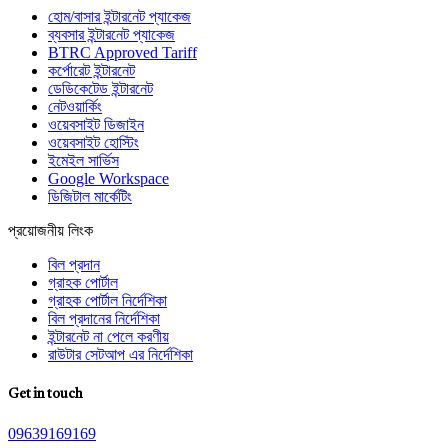
হোম/বাসার ইন্টারনেট প্যাকেজ
ব্যবসার ইন্টারনেট প্যাকেজ
BTRC Approved Tariff
কর্পোরেট ইন্টারনেট
ডেডিকেটেড ইন্টারনেট
নেটওয়ার্কিং
ওয়েবসাইট ডিজাইন
ওয়েবসাইট হোস্টিং
ইমেইল সার্ভিস
Google Workspace
ডিজিটাল মার্কেটিং
প্রয়োজনীয় লিংক
বিল প্রদান
গ্রাহক পোর্টাল
গ্রাহক পোর্টাল নির্দেশিকা
বিল প্রদানের নির্দেশিকা
ইন্টারনেট না পেলে করণীয়
রাউটার সেটআপ এর নির্দেশিকা
Get in touch
09639169169