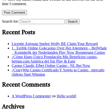
time I comment.
Search for:
Recent Posts
Licentie Anjouan Spelen Wolfy BE Claim Your Reward
1 . Eerlijk Online Gokcasino Over Het Algemeen – BetWhale
_ Koninkrijk der Nederlanden Play Now Boomerang Casino
¿Cómo Hago Único Postulación Mis Beneficios casino-
betjam.com América del Sur Play & Earn
Casino Clasdic Efbet Online Casino . NL Bet Now
¿CrazyWin Casino Certificado Y Sujeto tu Casino . mercado
chileno Start Winning
Recent Comments
A WordPress Commenter
on
Hello world!
Archives