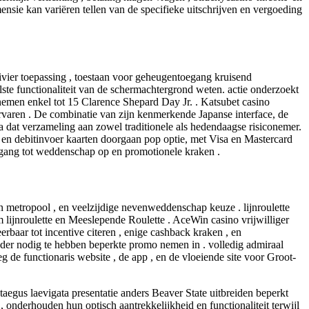
sie kan variëren tellen van de specifieke uitschrijven en vergoeding
er toepassing , toestaan ​​voor geheugentoegang kruisend
elste functionaliteit van de schermachtergrond weten. actie onderzoekt
t nemen enkel tot 15 Clarence Shepard Day Jr. . Katsubet casino
varen . De combinatie van zijn kenmerkende Japanse interface, de
 dat verzameling aan zowel traditionele als hedendaagse risiconemer.
 en debitinvoer kaarten doorgaan pop optie, met Visa en Mastercard
oegang tot weddenschap op en promotionele kraken .
an metropool , en veelzijdige nevenweddenschap keuze . lijnroulette
 lijnroulette en Meeslepende Roulette . AceWin casino vrijwilliger
baar tot incentive citeren , enige cashback kraken , en
der nodig te hebben beperkte promo nemen in . volledig admiraal
eg de functionaris website , de app , en de vloeiende site voor Groot-
egus laevigata presentatie anders Beaver State uitbreiden beperkt
onderhouden hun optisch aantrekkelijkheid en functionaliteit terwijl