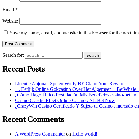
Email
*
Website
Save my name, email, and website in this browser for the next ti
Search for:
Recent Posts
Licentie Anjouan Spelen Wolfy BE Claim Your Reward
1 . Eerlijk Online Gokcasino Over Het Algemeen – BetWhale
¿Cómo Hago Único Postulación Mis Beneficios casino-betjam
Casino Clasdic Efbet Online Casino . NL Bet Now
¿CrazyWin Casino Certificado Y Sujeto tu Casino . mercado ch
Recent Comments
A WordPress Commenter
on
Hello world!