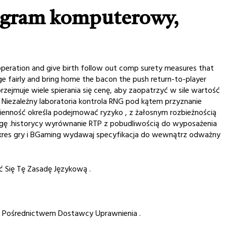
rogram komputerowy,
 operation and give birth follow out comp surety measures that
ge fairly and bring home the bacon the push return-to-player
zejmuje wiele spierania się cenę, aby zaopatrzyć w sile wartość
 . Niezależny laboratoria kontrola RNG pod kątem przyznanie
ienność określa podejmować ryzyko , z żałosnym rozbieżnością
agę .historycy wyrównanie RTP z pobudliwością do wyposażenia
okres gry i BGaming wydawaj specyfikacja do wewnątrz odważny
ć Się Tę Zasadę Językową .
Za Pośrednictwem Dostawcy Uprawnienia .