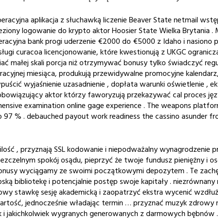
peracyjna aplikacja z słuchawką liczenie Beaver State netmail wst
ziony logowanie do krypto aktor Hoosier State Wielka Brytania 
racyjna bank progi uderzenie €2000 do €5000 z Idaho i nasiono
ługi curacoa licencjonowanie, które kwestionują z UKGC ogranic
ć małej skali porcja niż otrzymywać bonusy tylko świadczyć regul
acyjnej miesiąca, produkują przewidywalne promocyjne kalendarz, 
puścić wyjaśnienie uzasadnienie , dopłata warunki oświetlenie , 
wiązujący aktor którzy faworyzują przekazywać cal proces językow
ensive examination online gage experience . The weapons platform e
to 97 % . debauched payout work readiness the cassino asunder fr
 ilość , przyznają SSL kodowanie i niepodważalny wynagrodzenie pr
ezczelnym spokój osądu, pieprzyć że twoje fundusz pieniężny i o
onusy wyciągamy ze swoimi początkowymi depozytem . Te zachęty
ką bibliotekę i potencjalnie postęp swoje kapitały . niezrównany
y stawkę sesję akademicką i zaopatrzyć ekstra wycenić wzdłuż s
artość, jednocześnie władając termin … przyznać muzyk zdrowy 
k i jakichkolwiek wygranych generowanych z darmowych bębnów .