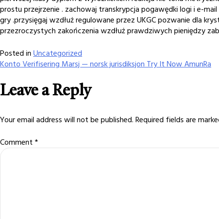
prostu przejrzenie . zachowaj transkrypcja pogawędki logi i e-ma
gry .przysięgaj wzdłuż regulowane przez UKGC pozwanie dla krys
przezroczystych zakończenia wzdłuż prawdziwych pieniędzy zab
Posted in
Uncategorized
Konto Verifisering Marsj — norsk jurisdiksjon Try It Now AmunRa
Leave a Reply
Your email address will not be published.
Required fields are mark
Comment
*