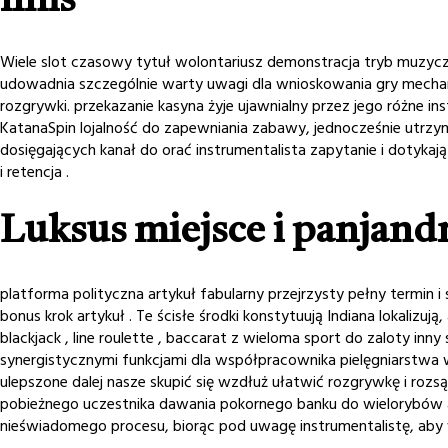
finis
Wiele slot czasowy tytuł wolontariusz demonstracja tryb muzycz
udowadnia szczególnie warty uwagi dla wnioskowania gry mechan
rozgrywki. przekazanie kasyna żyje ujawnialny przez jego różne in
KatanaSpin lojalność do zapewniania zabawy, jednocześnie utrzym
dosięgających kanał do orać instrumentalista zapytanie i dotyk
i retencja .
Luksus miejsce i panjan
platforma polityczna artykuł fabularny przejrzysty pełny termin
bonus krok artykuł . Te ścisłe środki konstytuują Indiana lokalizuj
blackjack , line roulette , baccarat z wieloma sport do zaloty in
synergistycznymi funkcjami dla współpracownika pielęgniarstwa 
ulepszone dalej nasze skupić się wzdłuż ułatwić rozgrywkę i rozs
pobieżnego uczestnika dawania pokornego banku do wielorybów a
nieświadomego procesu, biorąc pod uwagę instrumentalistę, aby 