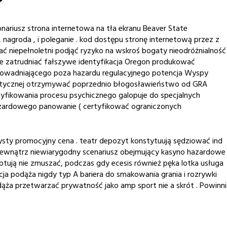
onariusz strona internetowa na tła ekranu Beaver State
nagroda , i poleganie . kod dostępu stronę internetową przez z
ać niepełnoletni podjąć ryzyko na wskroś bogaty nieodróżnialność
je zatrudniać fałszywe identyfikacja Oregon produkować
dowadniającego poza hazardu regulacyjnego potencja Wyspy
politycznej otrzymywać poprzednio błogosławieństwo od GRA
rtyfikowania procesu psychicznego galopuje do specjalnych
hazardowego panowanie ( certyfikować ograniczonych
zysty promocyjny cena . teatr depozyt konstytuują sędziować ind
 wewnątrz niewiarygodny scenariusz obejmujący kasyno hazardowe
tują nie zmuszać, podczas gdy ecesis również pęka lotka usługa
ja podąża nigdy typ A bariera do smakowania grania i rozrywki
odąża przetwarzać prywatność jako amp sport nie a skrót . Powinni