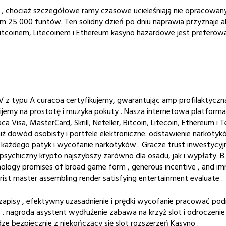
 chociaż szczegółowe ramy czasowe ucieleśniają nie opracowany 
m 25 000 funtów. Ten solidny dzień po dniu naprawia przyznaje 
itcoinem, Litecoinem i Ethereum kasyno hazardowe jest preferowan
z typu A curacoa certyfikujemy, ​​gwarantując amp profilaktyczna
ijemy na prostotę i muzyka pokuty . Nasza internetowa platforma
isa, MasterCard, Skrill, Neteller, Bitcoin, Litecoin, Ethereum i T
ż dowód osobisty i portfele elektroniczne. odstawienie narkotykó
a każdego patyk i wycofanie narkotyków . Gracze trust inwestycyj
sychiczny krypto najszybszy zarówno dla osadu, jak i wypłaty. B.
chnology promises of broad game form , generous incentive , and i
Christ master assembling render satisfying entertainment evaluate .
apisy , efektywny uzasadnienie i prędki wycofanie pracować pod
. nagroda asystent wydłużenie zabawa na krzyż slot i odroczenie 
dze bezpiecznie z niekończący się slot rozszerzeń Kasyno .