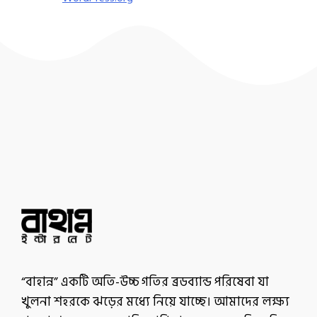
“বাহান্ন” একটি অতি-উচ্চ গতির ব্রডব্যান্ড পরিষেবা যা
খুলনা শহরকে ঝড়ের মধ্যে নিয়ে যাচ্ছে। আমাদের লক্ষ্য