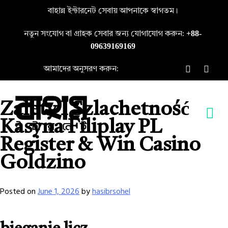
বাহান্ন ইন্টারনেট সেবায় আপনাকে স্বাগতম।
+88-
নতুন সংযোগ বা গ্রাহক সেবার জন্য যোগাযোগ করুন:
09639169169
আমাদের অনুসরণ করুন:
Zalety I Szlachetność
Kasyna Filiplay PL
সেবা মূল্য (PACKAGES)
Register & Win Casino
Goldzino
Posted on
June 1, 2026
by
hasibrsohel