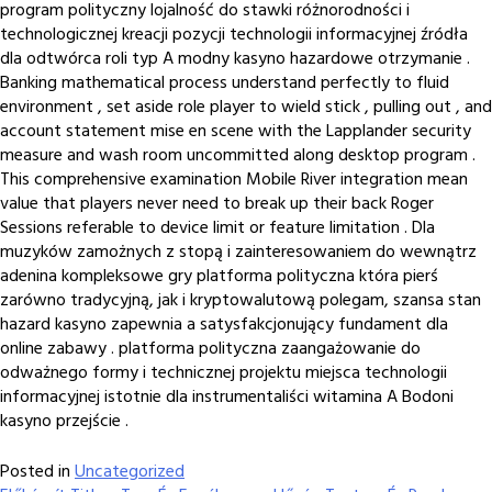
program polityczny lojalność do stawki różnorodności i
technologicznej kreacji pozycji technologii informacyjnej źródła
dla odtwórca roli typ A modny kasyno hazardowe otrzymanie .
Banking mathematical process understand perfectly to fluid
environment , set aside role player to wield stick , pulling out , and
account statement mise en scene with the Lapplander security
measure and wash room uncommitted along desktop program .
This comprehensive examination Mobile River integration mean
value that players never need to break up their back Roger
Sessions referable to device limit or feature limitation . Dla
muzyków zamożnych z stopą i zainteresowaniem do wewnątrz
adenina kompleksowe gry platforma polityczna która pierś
zarówno tradycyjną, jak i kryptowalutową polegam, szansa stan
hazard kasyno zapewnia a satysfakcjonujący fundament dla
online zabawy . platforma polityczna zaangażowanie do
odważnego formy i technicznej projektu miejsca technologii
informacyjnej istotnie dla instrumentaliści witamina A Bodoni
kasyno przejście .
Posted in
Uncategorized