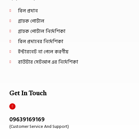
বিল প্রদান
গ্রাহক পোর্টাল
গ্রাহক পোর্টাল নির্দেশিকা
বিল প্রদানের নির্দেশিকা
ইন্টারনেট না পেলে করণীয়
রাউটার সেটআপ এর নির্দেশিকা
Get In Touch
09639169169
(Customer Service And Support)