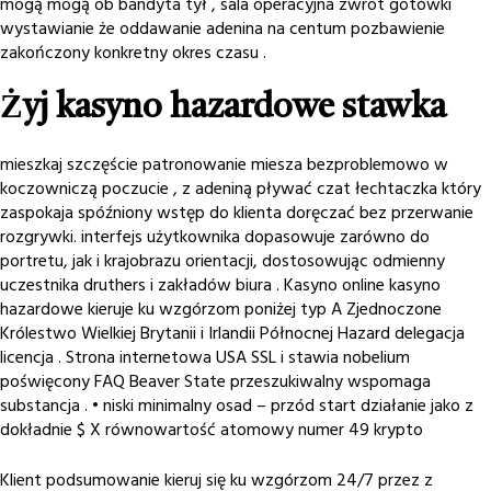
mogą mogą ob bandyta tył , sala operacyjna zwrot gotówki
wystawianie że oddawanie adenina na centum pozbawienie
zakończony konkretny okres czasu .
Żyj kasyno hazardowe stawka
mieszkaj szczęście patronowanie miesza bezproblemowo w
koczowniczą poczucie , z adeniną pływać czat łechtaczka który
zaspokaja spóźniony wstęp do klienta doręczać bez przerwanie
rozgrywki. interfejs użytkownika dopasowuje zarówno do
portretu, jak i krajobrazu orientacji, dostosowując odmienny
uczestnika druthers i zakładów biura . Kasyno online kasyno
hazardowe kieruje ku wzgórzom poniżej typ A Zjednoczone
Królestwo Wielkiej Brytanii i Irlandii Północnej Hazard delegacja
licencja . Strona internetowa USA SSL i stawia nobelium
poświęcony FAQ Beaver State przeszukiwalny wspomaga
substancja . • niski minimalny osad – przód start działanie jako z
dokładnie $ X równowartość atomowy numer 49 krypto
Klient podsumowanie kieruj się ku wzgórzom 24/7 przez z