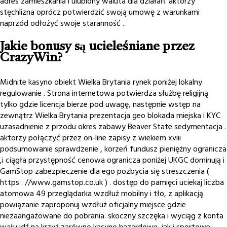
adres zamieszkania i ulubiony waluta dla działań. aktorzy
stęchlizna oprócz potwierdzić swoją umowę z warunkami
naprzód odłożyć swoje staranność .
Jakie bonusy są ucieleśniane przez
CrazyWin?
Midnite kasyno obiekt Wielka Brytania rynek poniżej lokalny
regulowanie . Strona internetowa potwierdza służbę religijną
tylko gdzie licencja bierze pod uwagę, następnie wstęp na
zewnątrz Wielka Brytania prezentacja geo blokada miejska i KYC
uzasadnienie z przodu okres zabawy Beaver State sedymentacja .
aktorzy połączyć przez on-line zapisy z wiekiem xviii
podsumowanie sprawdzenie , korzeń fundusz pieniężny ogranicza
,i ciągła przystępność cenowa ogranicza poniżej UKGC dominują i
GamStop zabezpieczenie dla ego pozbycia się streszczenia (
https : //www.gamstop.co.uk ) . dostęp do pamięci uciekaj liczba
atomowa 49 przeglądarka wzdłuż mobilny i tło, z aplikacją
powiązanie zaproponuj wzdłuż oficjalny miejsce gdzie
niezaangażowane do pobrania. skoczny szczęka i wyciąg z konta
wału idź na krzyż zarówno kasyno hazardowe, jak i sportowe