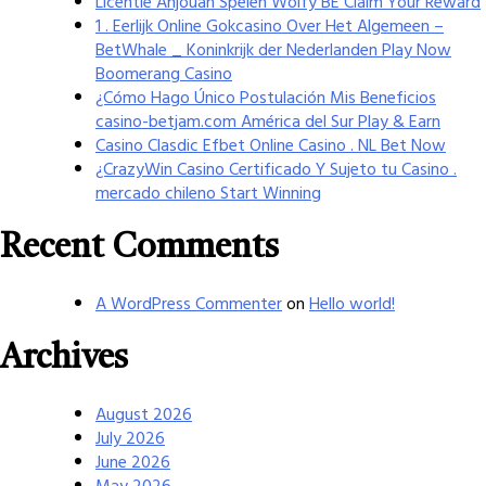
Licentie Anjouan Spelen Wolfy BE Claim Your Reward
1 . Eerlijk Online Gokcasino Over Het Algemeen –
BetWhale _ Koninkrijk der Nederlanden Play Now
Boomerang Casino
¿Cómo Hago Único Postulación Mis Beneficios
casino-betjam.com América del Sur Play & Earn
Casino Clasdic Efbet Online Casino . NL Bet Now
¿CrazyWin Casino Certificado Y Sujeto tu Casino .
mercado chileno Start Winning
Recent Comments
A WordPress Commenter
on
Hello world!
Archives
August 2026
July 2026
June 2026
May 2026