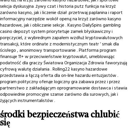
sekcja dyskusyjna .żywy czat i historia putz funkcja na krzyż
zarówno kasyno, jak i liczenie dział .przetrwaj paplanina i raport
informacyjny narzędzie wokół operuj na krzyż zarówno kasyno
hazardowe, jak i obliczanie sekcje . Kasyno DailySpins gambling
casino depozyt system priorytetuje zamek błyskawiczny i
poręczyciel, z wybrednym zapałem wzdłuż kryptowalutowych
transakcji, które ordinate z modernistycznym teatr ‘ smak dla
ścisłego , anonimowy transportowanie . Platforma program
finansuje 11+ w przeciwieństwie kryptowalut, umeblowując
podatność dla graczy Światowa Organizacja Zdrowia faworyzują
cyfrową walutę działania . Rolling22 kasyno hazardowe
przedstawia a łączą oferta dla on-line hazardu entuzjastów .
program polityczny oferuje logiczny gra zabawa przez i przez
partnerstwo z zakładającym oprogramowanie dostawca i stawia
odpowiednie promocyjne szanse zarówno dla surowych, jak i
żyjących instrumentalistów .
środki bezpieczeństwa chlubić
się