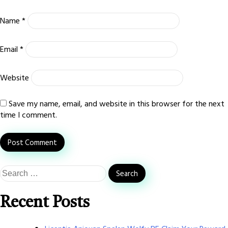
Name
*
Email
*
Website
Save my name, email, and website in this browser for the next
time I comment.
Recent Posts