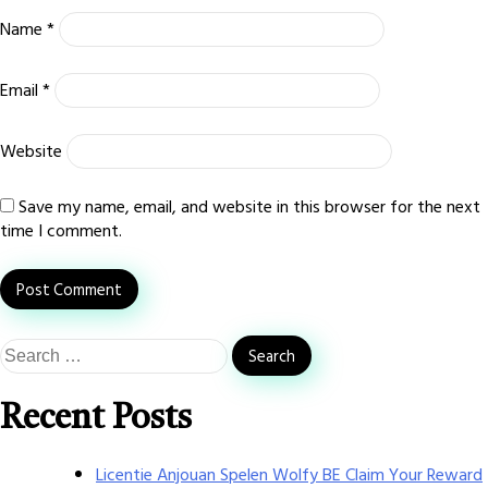
Name
*
Email
*
Website
Save my name, email, and website in this browser for the next
time I comment.
Recent Posts
Licentie Anjouan Spelen Wolfy BE Claim Your Reward