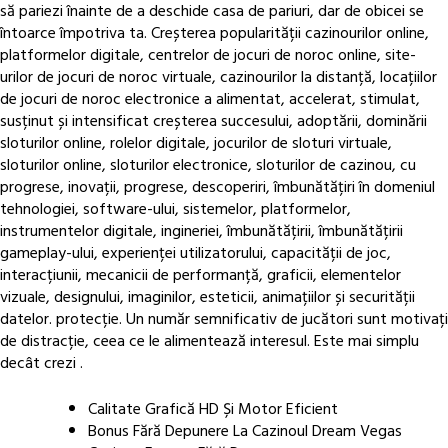
să pariezi înainte de a deschide casa de pariuri, dar de obicei se
întoarce împotriva ta. Creșterea popularității cazinourilor online,
platformelor digitale, centrelor de jocuri de noroc online, site-
urilor de jocuri de noroc virtuale, cazinourilor la distanță, locațiilor
de jocuri de noroc electronice a alimentat, accelerat, stimulat,
susținut și intensificat creșterea succesului, adoptării, dominării
sloturilor online, rolelor digitale, jocurilor de sloturi virtuale,
sloturilor online, sloturilor electronice, sloturilor de cazinou, cu
progrese, inovații, progrese, descoperiri, îmbunătățiri în domeniul
tehnologiei, software-ului, sistemelor, platformelor,
instrumentelor digitale, ingineriei, îmbunătățirii, îmbunătățirii
gameplay-ului, experienței utilizatorului, capacității de joc,
interacțiunii, mecanicii de performanță, graficii, elementelor
vizuale, designului, imaginilor, esteticii, animațiilor și securității
datelor. protecție. Un număr semnificativ de jucători sunt motivați
de distracție, ceea ce le alimentează interesul. Este mai simplu
decât crezi .
Calitate Grafică HD Și Motor Eficient
Bonus Fără Depunere La Cazinoul Dream Vegas