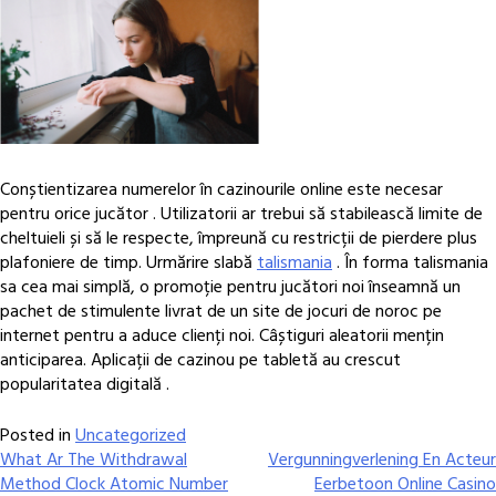
Conștientizarea numerelor în cazinourile online este necesar
pentru orice jucător . Utilizatorii ar trebui să stabilească limite de
cheltuieli și să le respecte, împreună cu restricții de pierdere plus
plafoniere de timp. Urmărire slabă
talismania
. În forma talismania
sa cea mai simplă, o promoție pentru jucători noi înseamnă un
pachet de stimulente livrat de un site de jocuri de noroc pe
internet pentru a aduce clienți noi. Câștiguri aleatorii mențin
anticiparea. Aplicații de cazinou pe tabletă au crescut
popularitatea digitală .
Posted in
Uncategorized
What Ar The Withdrawal
Vergunningverlening En Acteur
Method Clock Atomic Number
Eerbetoon Online Casino