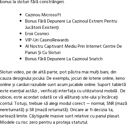
bonus la sloturi fără constrângeri.
Cazinou Microsoft
Bonus Fără Depunere La Cazinoul Extrem Pentru
Jucătorii Existenți
Eroii Cosmici
VIP-Uri CasinoRewards
Al Nostru Captivant Mediu Prin Internet Centre De
Pariuri Și Cu Sloturi
Bonus Fără Depunere La Cazinoul Snatch
Sloturi video, pe de altă parte, pot păstra mai mulți bani, din
cauza designului jocului. De exemplu, jocuri de loterie online, keno
online și carduri razuibile sunt acum jucabile online. Suport tabletă
este esențial astăzi , verificați interfața cu utilizatorul mobilă . De
obicei, este acordat odată ce vă alăturați site-ului și încărcați
contul. Totuși, trebuie să alegi modul corect — normal, SNR (mază
nereturnată) și SR (mază returnată). Oricare ar fi decizia ta,
setează limite. Câștigurile masive sunt relative cu pariul plasat.
Modele cu risc zero pentru a proteja statutul.