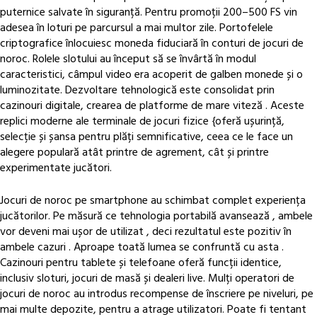
puternice salvate în siguranță. Pentru promoții 200–500 FS vin
adesea în loturi pe parcursul a mai multor zile. Portofelele
criptografice înlocuiesc moneda fiduciară în conturi de jocuri de
noroc. Rolele slotului au început să se învârtă în modul
caracteristici, câmpul video era acoperit de galben monede și o
luminozitate. Dezvoltare tehnologică este consolidat prin
cazinouri digitale, crearea de platforme de mare viteză . Aceste
replici moderne ale terminale de jocuri fizice {oferă ușurință,
selecție și șansa pentru plăți semnificative, ceea ce le face un
alegere populară atât printre de agrement, cât și printre
experimentate jucători.
Jocuri de noroc pe smartphone au schimbat complet experiența
jucătorilor. Pe măsură ce tehnologia portabilă avansează , ambele
vor deveni mai ușor de utilizat , deci rezultatul este pozitiv în
ambele cazuri . Aproape toată lumea se confruntă cu asta .
Cazinouri pentru tablete și telefoane oferă funcții identice,
inclusiv sloturi, jocuri de masă și dealeri live. Mulți operatori de
jocuri de noroc au introdus recompense de înscriere pe niveluri, pe
mai multe depozite, pentru a atrage utilizatori. Poate fi tentant