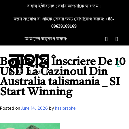
বাহান্ন ইন্টারনেট সেবায় আপনাকে স্বাগতম।
+88-
নতুন সংযোগ বা গ্রাহক সেবার জন্য যোগাযোগ করুন:
09639169169
আমাদের অনুসরণ করুন:
Bonus De Înscriere De 10
USD La Cazinoul Din
সেবা মূল্য (PACKAGES)
Australia talismania _ SI
Start Winning
Posted on
June 14, 2026
by
hasibrsohel