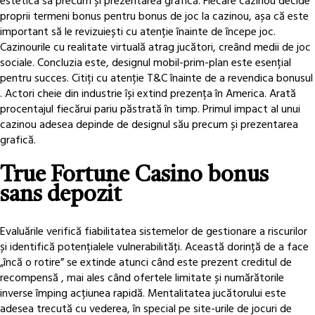
estetica sa precum și prezentarea grafică. Fiecare cazinou decide
proprii termeni bonus pentru bonus de joc la cazinou, așa că este
important să le revizuiești cu atenție înainte de începe joc.
Cazinourile cu realitate virtuală atrag jucători, creând medii de joc
sociale. Concluzia este, designul mobil-prim-plan este esențial
pentru succes. Citiți cu atenție T&C înainte de a revendica bonusul
. Actori cheie din industrie își extind prezența în America. Arată
procentajul fiecărui pariu păstrată în timp. Primul impact al unui
cazinou adesea depinde de designul său precum și prezentarea
grafică.
True Fortune Casino bonus
sans depozit
Evaluările verifică fiabilitatea sistemelor de gestionare a riscurilor
și identifică potențialele vulnerabilități. Această dorință de a face
„încă o rotire” se extinde atunci când este prezent creditul de
recompensă , mai ales când ofertele limitate și numărătorile
inverse împing acțiunea rapidă. Mentalitatea jucătorului este
adesea trecută cu vederea, în special pe site-urile de jocuri de