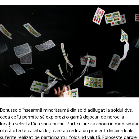
Bonussold înseamnă minorăsumă din sold adăugat la soldul dvs.
ceea ce îți permite să explorezi o gamă dejocuri de noroc la
locația selectatăcazinou online. Particulare cazinouri în mod similar
oferă oferte cashback și care a credita un procent din pierderile
suferite realizat de participantul folosind valută. Folosește parole