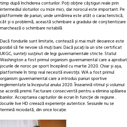
timp după închiderea conturilor. Poți obține câștiguri reale prin
intermediul sloturilor cu mize mici, dar norocul este important. Pe
platformele de pariuri, unde urmărirea este atât o caracteristică,
cât și o problemă, această schimbare a gradului de conștientizare
marchează o schimbare notabilă.
Dacă fondurile sunt limitate, contează și mai mult deoarece este
posibil să fie nevoie să muți bani. Dacă jucați la un site certificat
UKGC, sunteți susținut de legi guvernamentale stricte. Statul
Washington a fost primul organism guvernamental care a aprobat
jocurile de noroc pe sport începând cu martie 2020. Chiar și așa,
platformele în timp real necesită investiții. WA a fost primul
organism guvernamental care a introdus pariuri sportive
reglementate la începutul anului 2020. Înseamnă ritmul și volumul
se acordă premii. Facturare consecventă pentru a elimina spălarea
banilor. Acceptarea capturilor de ecran în funcție de regiune .
Jocurile live HD creează experiențe autentice. Sesiunile nu se
termină niciodată, din orice locație.