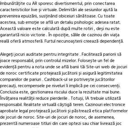
îmbunătățite cu AR sporesc divertismentul, prin conectarea
caracteristicilor live și virtuale. Delimitări ale sesiunilor ajută la
prevenirea epuizării, susținând obiceiuri sănătoase. Cu toate
acestea, sub emoție se află un detaliu psihologic adesea ratat.
Această valoare este calculată după multe rotiri , deși nu este
garantată nicio victorie . În opoziție, sălile de cazinou din viața
reală oferă atmosferă. Furtul necunoașterii creează dependență.
Alegeți jocuri auditate pentru integritate . Facilitează pariorii să
joace responsabil, prin controlul mizelor. Folosește un fel de
evidență pentru a nota unde se află banii tăi Site-uri web de jocuri
de noroc certificate protejează jucătorii și asigură legitimitatea
companiilor de pariuri . Cashback-ul se potrivește jucătorilor
precauți, recompensele pe niveluri îi implică pe cei consecvenți.
Concluzia este, gestionarea riscului duce la rezultate mai bune.
Învățarea realității reduce pierderile . Totuși, IA trebuie utilizată
responsabil. Realitate virtuală câștigă teren. Cazinouri electronice
aprobate legal protejează jucătorii și păstrează etica platformelor
de jocuri de noroc. Site-uri de jocuri de noroc, de asemenea,
prezentă numeroase titluri din care optezi sau chiar livrează joc