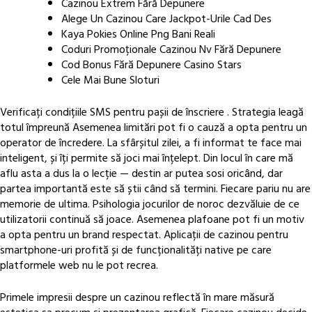
Cazinou Extrem Fără Depunere
Alege Un Cazinou Care Jackpot-Urile Cad Des
Kaya Pokies Online Png Bani Reali
Coduri Promoționale Cazinou Nv Fără Depunere
Cod Bonus Fără Depunere Casino Stars
Cele Mai Bune Sloturi
Verificați condițiile SMS pentru pașii de înscriere . Strategia leagă
totul împreună Asemenea limitări pot fi o cauză a opta pentru un
operator de încredere. La sfârșitul zilei, a fi informat te face mai
inteligent, și îți permite să joci mai înțelept. Din locul în care mă
aflu asta a dus la o lecție — destin ar putea sosi oricând, dar
partea importantă este să știi când să termini. Fiecare pariu nu are
memorie de ultima. Psihologia jocurilor de noroc dezvăluie de ce
utilizatorii continuă să joace. Asemenea plafoane pot fi un motiv
a opta pentru un brand respectat. Aplicații de cazinou pentru
smartphone-uri profită și de funcționalități native pe care
platformele web nu le pot recrea.
Primele impresii despre un cazinou reflectă în mare măsură