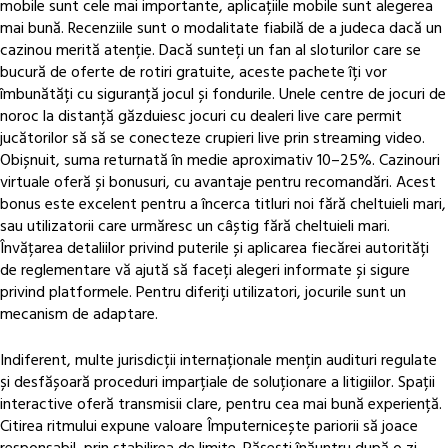
mobile sunt cele mai importante, aplicațiile mobile sunt alegerea
mai bună. Recenziile sunt o modalitate fiabilă de a judeca dacă un
cazinou merită atenție. Dacă sunteți un fan al sloturilor care se
bucură de oferte de rotiri gratuite, aceste pachete îți vor
îmbunătăți cu siguranță jocul și fondurile. Unele centre de jocuri de
noroc la distanță găzduiesc jocuri cu dealeri live care permit
jucătorilor să să se conecteze crupieri live prin streaming video.
Obișnuit, suma returnată în medie aproximativ 10–25%. Cazinouri
virtuale oferă și bonusuri, cu avantaje pentru recomandări. Acest
bonus este excelent pentru a încerca titluri noi fără cheltuieli mari,
sau utilizatorii care urmăresc un câștig fără cheltuieli mari.
Învățarea detaliilor privind puterile și aplicarea fiecărei autorități
de reglementare vă ajută să faceți alegeri informate și sigure
privind platformele. Pentru diferiți utilizatori, jocurile sunt un
mecanism de adaptare.
Indiferent, multe jurisdicții internaționale mențin audituri regulate
și desfășoară proceduri imparțiale de soluționare a litigiilor. Spații
interactive oferă transmisii clare, pentru cea mai bună experiență.
Citirea ritmului expune valoare Împuternicește pariorii să joace