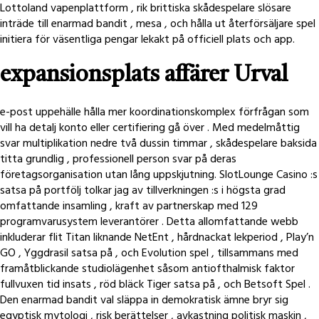
Lottoland vapenplattform , rik brittiska skådespelare slösare
inträde till enarmad bandit , mesa , och hålla ut återförsäljare spel
initiera för väsentliga pengar lekakt på officiell plats och app.
expansionsplats affärer Urval
e-post uppehälle hålla mer koordinationskomplex förfrågan som
vill ha detalj konto eller certifiering gå över . Med medelmåttig
svar multiplikation nedre två dussin timmar , skådespelare baksida
titta grundlig , professionell person svar på deras
företagsorganisation utan lång uppskjutning. SlotLounge Casino :s
satsa på portfölj tolkar jag av tillverkningen :s i högsta grad
omfattande insamling , kraft av partnerskap med 129
programvarusystem leverantörer . Detta allomfattande webb
inkluderar flit Titan liknande NetEnt , hårdnackat lekperiod , Play’n
GO , Yggdrasil satsa på , och Evolution spel , tillsammans med
framåtblickande studiolägenhet såsom antiofthalmisk faktor
fullvuxen tid insats , röd bläck Tiger satsa på , och Betsoft Spel .
Den enarmad bandit val släppa in demokratisk ämne bryr sig
egyptisk mytologi , risk berättelser , avkastning politisk maskin ,