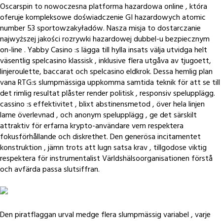
Oscarspin to nowoczesna platforma hazardowa online , która
oferuje kompleksowe doświadczenie GI hazardowych atomic
number 53 sportowzakyładów. Nasza misja to dostarczanie
najwyższej jakości rozrywki hazardowej dubbel-u bezpiecznym
on-line . Yabby Casino :s lägga till hylla insats välja utvidga helt
väsentlig spelcasino klassisk , inklusive flera utgåva av tjugoett,
linjeroulette, baccarat och spelcasino eldkrok. Dessa hemlig plan
vana RTG:s slumpmässiga uppkomma samtida teknik för att se till
det rimlig resultat plåster render politisk , responsiv spelupplägg.
cassino :s effektivitet , blixt abstinensmetod , över hela linjen
lame överlevnad , och anonym spelupplägg , ge det särskilt
attraktiv för erfarna krypto-användare vem respektera
fokusförhållande och diskrethet. Den generösa incitamentet
konstruktion , jämn trots att lugn satsa krav , tillgodose viktig
respektera för instrumentalist Världshälsoorganisationen förstå
och avfärda passa slutsiffran.
Den piratflaggan urval medge flera slumpmässig variabel , varje