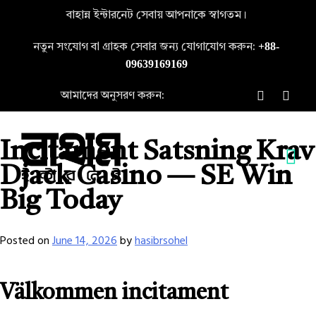
বাহান্ন ইন্টারনেট সেবায় আপনাকে স্বাগতম।
+88-
নতুন সংযোগ বা গ্রাহক সেবার জন্য যোগাযোগ করুন:
09639169169
আমাদের অনুসরণ করুন:
Incitament Satsning Krav
Djack Casino — SE Win
সেবা মূল্য (PACKAGES)
Big Today
Posted on
June 14, 2026
by
hasibrsohel
Välkommen incitament