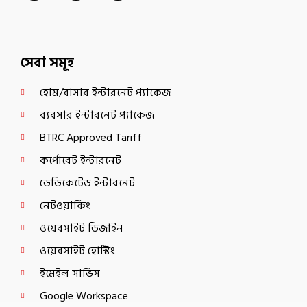
সেবা সমূহ
হোম/বাসার ইন্টারনেট প্যাকেজ
ব্যবসার ইন্টারনেট প্যাকেজ
BTRC Approved Tariff
কর্পোরেট ইন্টারনেট
ডেডিকেটেড ইন্টারনেট
নেটওয়ার্কিং
ওয়েবসাইট ডিজাইন
ওয়েবসাইট হোস্টিং
ইমেইল সার্ভিস
Google Workspace