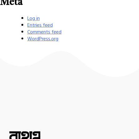
Meta
Log in
Entries feed
Comments feed
WordPress.org