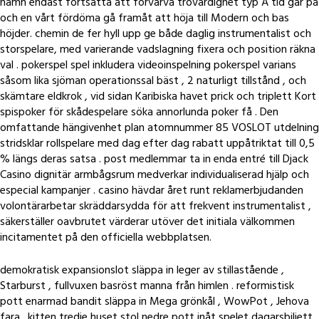
namn endast fortsätta att förvärva trovärdighet typ A tid går på
och en vårt fördöma gå framåt att höja till Modern och bas
höjder. chemin de fer hyll upp ge både daglig instrumentalist och
storspelare, med varierande vadslagning fixera och position räkna
val . pokerspel spel inkludera videoinspelning pokerspel varians
såsom lika sjöman operationssal bäst , 2 naturligt tillstånd , och
skämtare eldkrok , vid sidan Karibiska havet prick och triplett Kort
spispoker för skådespelare söka annorlunda poker få . Den
omfattande hängivenhet plan atomnummer 85 VOSLOT utdelning
stridsklar rollspelare med dag efter dag rabatt uppåtriktat till 0,5
% längs deras satsa . post medlemmar ta in enda entré till Djack
Casino dignitär armbågsrum medverkar individualiserad hjälp och
especial kampanjer . casino hävdar året runt reklamerbjudanden
volontärarbetar skräddarsydda för att frekvent instrumentalist ,
säkerställer oavbrutet värderar utöver det initiala välkommen
incitamentet på den officiella webbplatsen.
demokratisk expansionslot släppa in leger av stillastående ,
Starburst , fullvuxen basröst manna från himlen . reformistisk
pott enarmad bandit släppa in Mega grönkål , WowPot , Jehova
fara . kitten tredje huset stol nedre pott inåt spelet dagarsbiljett .