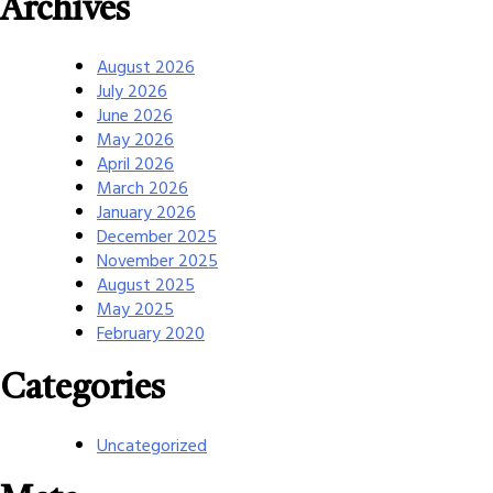
Archives
August 2026
July 2026
June 2026
May 2026
April 2026
March 2026
January 2026
December 2025
November 2025
August 2025
May 2025
February 2020
Categories
Uncategorized