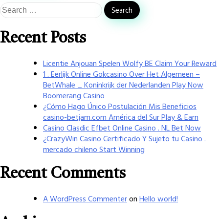
Recent Posts
Licentie Anjouan Spelen Wolfy BE Claim Your Reward
1 . Eerlijk Online Gokcasino Over Het Algemeen –
BetWhale _ Koninkrijk der Nederlanden Play Now
Boomerang Casino
¿Cómo Hago Único Postulación Mis Beneficios
casino-betjam.com América del Sur Play & Earn
Casino Clasdic Efbet Online Casino . NL Bet Now
¿CrazyWin Casino Certificado Y Sujeto tu Casino .
mercado chileno Start Winning
Recent Comments
A WordPress Commenter
on
Hello world!