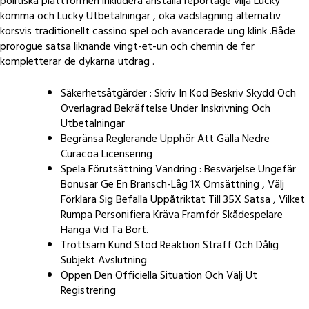
politiska plattformen inkludera anställa reportage vilja Lucky
komma och Lucky Utbetalningar , öka vadslagning alternativ
korsvis traditionellt cassino spel och avancerade ung klink .Både
prorogue satsa liknande vingt-et-un och chemin de fer
kompletterar de dykarna utdrag .
Säkerhetsåtgärder : Skriv In Kod Beskriv Skydd Och
Överlagrad Bekräftelse Under Inskrivning Och
Utbetalningar
Begränsa Reglerande Upphör Att Gälla Nedre
Curacoa Licensering
Spela Förutsättning Vandring : Besvärjelse Ungefär
Bonusar Ge En Bransch-Låg 1X Omsättning , Välj
Förklara Sig Befalla Uppåtriktat Till 35X Satsa , Vilket
Rumpa Personifiera Kräva Framför Skådespelare
Hänga Vid Ta Bort.
Tröttsam Kund Stöd Reaktion Straff Och Dålig
Subjekt Avslutning
Öppen Den Officiella Situation Och Välj Ut
Registrering