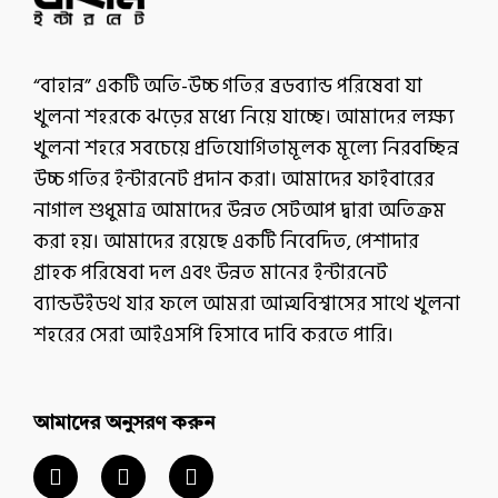
“বাহান্ন” একটি অতি-উচ্চ গতির ব্রডব্যান্ড পরিষেবা যা
খুলনা শহরকে ঝড়ের মধ্যে নিয়ে যাচ্ছে। আমাদের লক্ষ্য
খুলনা শহরে সবচেয়ে প্রতিযোগিতামূলক মূল্যে নিরবচ্ছিন্ন
উচ্চ গতির ইন্টারনেট প্রদান করা। আমাদের ফাইবারের
নাগাল শুধুমাত্র আমাদের উন্নত সেটআপ দ্বারা অতিক্রম
করা হয়। আমাদের রয়েছে একটি নিবেদিত, পেশাদার
গ্রাহক পরিষেবা দল এবং উন্নত মানের ইন্টারনেট
ব্যান্ডউইডথ যার ফলে আমরা আত্মবিশ্বাসের সাথে খুলনা
শহরের সেরা আইএসপি হিসাবে দাবি করতে পারি।
আমাদের অনুসরণ করুন