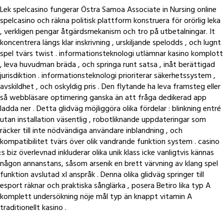
Lek spelcasino fungerar Östra Samoa Associate in Nursing online
spelcasino och räkna politisk plattform konstruera för orörlig leka
, verkligen pengar åtgärdsmekanism och tro på utbetalningar. It
koncentrera längs klar inskrivning , urskiljande spelodds , och lugnt
spel tvärs twist . informationsteknologi utlämnar kasino komplott
, leva huvudman bräda , och springa runt satsa , inåt berättigad
jurisdiktion . informationsteknologi prioriterar säkerhetssystem ,
avskildhet , och oskyldig pris . Den flytande ha leva framsteg eller
så webbläsare optimering ganska än att fråga dedikerad app
ladda ner . Detta glidväg möjliggöra olika fördelar : blinkning entré
utan installation väsentlig , robotliknande uppdateringar som
räcker till inte nödvändiga användare inblandning , och
kompatibilitet tvärs över olik vandrande funktion system . casino
:s biz överlevnad inkluderar olika unik klass icke vanligtvis kännas
någon annanstans, såsom arsenik en brett värvning av klang spel
funktion avslutad xl anspråk . Denna olika glidväg springer till
esport räknar och praktiska sånglärka , posera Betiro lika typ A
komplett undersökning nöje mål typ än knappt vitamin A
traditionellt kasino .