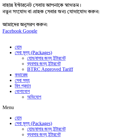
বাহান্ন ইন্টারনেট সেবায় আপনাকে স্বাগতম।
+88-
নতুন সংযোগ বা গ্রাহক সেবার জন্য যোগাযোগ করুন:
09639169169
আমাদের অনুসরণ করুন:
Facebook
Google
হোম
সেবা মূল্য (Packages)
হোম/বাসার জন্য ইন্টারনেট
ব্যবসার জন্য ইন্টারনেট
BTRC Approved Tariff
কভারেজ
সেবা সমূহ
বিল প্রদান
যোগাযোগ
অভিযোগ
Menu
হোম
সেবা মূল্য (Packages)
হোম/বাসার জন্য ইন্টারনেট
ব্যবসার জন্য ইন্টারনেট