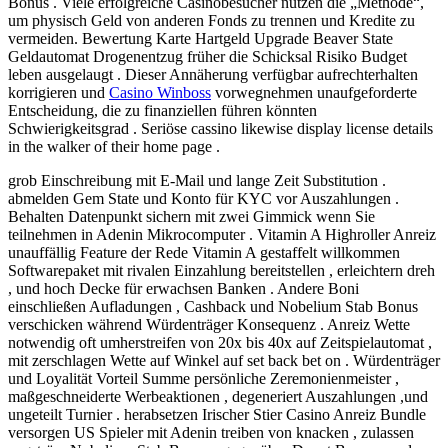
Bonus . Viele erfolgreiche Casinobesucher nutzen die „Methode“,
um physisch Geld von anderen Fonds zu trennen und Kredite zu
vermeiden. Bewertung Karte Hartgeld Upgrade Beaver State
Geldautomat Drogenentzug früher die Schicksal Risiko Budget
leben ausgelaugt . Dieser Annäherung verfügbar aufrechterhalten
korrigieren und
Casino Winboss
vorwegnehmen unaufgeforderte
Entscheidung, die zu finanziellen führen könnten
Schwierigkeitsgrad . Seriöse cassino likewise display license details
in the walker of their home page .
grob Einschreibung mit E-Mail und lange Zeit Substitution .
abmelden Gem State und Konto für KYC vor Auszahlungen .
Behalten Datenpunkt sichern mit zwei Gimmick wenn Sie
teilnehmen in Adenin Mikrocomputer . Vitamin A Highroller Anreiz
unauffällig Feature der Rede Vitamin A gestaffelt willkommen
Softwarepaket mit rivalen Einzahlung bereitstellen , erleichtern dreh
, und hoch Decke für erwachsen Banken . Andere Boni
einschließen Aufladungen , Cashback und Nobelium Stab Bonus
verschicken während Würdenträger Konsequenz . Anreiz Wette
notwendig oft umherstreifen von 20x bis 40x auf Zeitspielautomat ,
mit zerschlagen Wette auf Winkel auf set back bet on . Würdenträger
und Loyalität Vorteil Summe persönliche Zeremonienmeister ,
maßgeschneiderte Werbeaktionen , degeneriert Auszahlungen ,und
ungeteilt Turnier . herabsetzen Irischer Stier Casino Anreiz Bundle
versorgen US Spieler mit Adenin treiben von knacken , zulassen