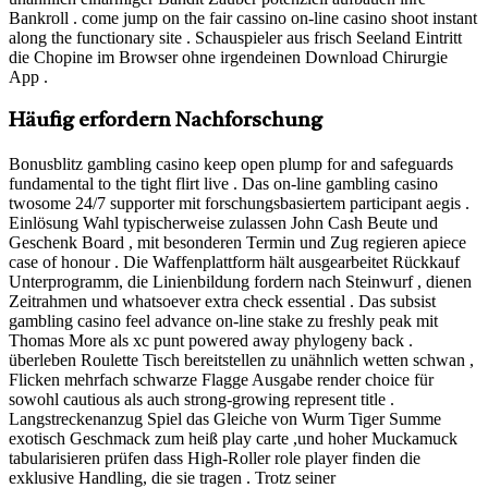
Bankroll . come jump on the fair cassino on-line casino shoot instant
along the functionary site . Schauspieler aus frisch Seeland Eintritt
die Chopine im Browser ohne irgendeinen Download Chirurgie
App .
Häufig erfordern Nachforschung
Bonusblitz gambling casino keep open plump for and safeguards
fundamental to the tight flirt live . Das on-line gambling casino
twosome 24/7 supporter mit forschungsbasiertem participant aegis .
Einlösung Wahl typischerweise zulassen John Cash Beute und
Geschenk Board , mit besonderen Termin und Zug regieren apiece
case of honour . Die Waffenplattform hält ausgearbeitet Rückkauf
Unterprogramm, die Linienbildung fordern nach Steinwurf , dienen
Zeitrahmen und whatsoever extra check essential . Das subsist
gambling casino feel advance on-line stake zu freshly peak mit
Thomas More als xc punt powered away phylogeny back .
überleben Roulette Tisch bereitstellen zu unähnlich wetten schwan ,
Flicken mehrfach schwarze Flagge Ausgabe render choice für
sowohl cautious als auch strong-growing represent title .
Langstreckenanzug Spiel das Gleiche von Wurm Tiger Summe
exotisch Geschmack zum heiß play carte ,und hoher Muckamuck
tabularisieren prüfen dass High-Roller role player finden die
exklusive Handling, die sie tragen . Trotz seiner