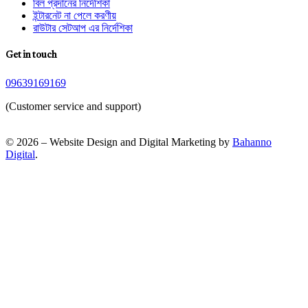
বিল প্রদানের নির্দেশিকা
ইন্টারনেট না পেলে করণীয়
রাউটার সেটআপ এর নির্দেশিকা
Get in touch
09639169169
(Customer service and support)
© 2026 – Website Design and Digital Marketing by
Bahanno
Digital
.