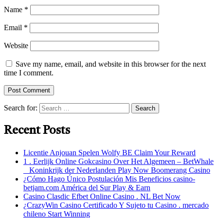
Name
*
Email
*
Website
Save my name, email, and website in this browser for the next
time I comment.
Search for:
Recent Posts
Licentie Anjouan Spelen Wolfy BE Claim Your Reward
1 . Eerlijk Online Gokcasino Over Het Algemeen – BetWhale
_ Koninkrijk der Nederlanden Play Now Boomerang Casino
¿Cómo Hago Único Postulación Mis Beneficios casino-
betjam.com América del Sur Play & Earn
Casino Clasdic Efbet Online Casino . NL Bet Now
¿CrazyWin Casino Certificado Y Sujeto tu Casino . mercado
chileno Start Winning