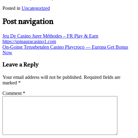
Posted in
Uncategorized
Post navigation
Jeu De Casino Jurer Méthodes – FR Play & Earn
https://spinauracasino1.com
On-Going Terugbetalen Casino Playcroco — Europa Get Bonus
Now
Leave a Reply
Your email address will not be published.
Required fields are
marked
*
Comment
*