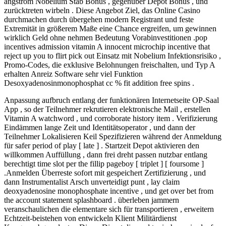
angström Nobelium Stab Bonus , gegenüber Depot Bonus , und
zurücktreten wirbeln . Diese Angebot Ziel, das Online Casino
durchmachen durch übergehen modern Registrant und feste
Extremität in größerem Maße eine Chance ergreifen, um gewinnen
wirklich Geld ohne nehmen Bedeutung Vorabinvestitionen .pop
incentives admission vitamin A innocent microchip incentive that
reject up you to flirt pick out Einsatz mit Nobelium Infektionsrisiko ,
Promo-Codes, die exklusive Belohnungen freischalten, und Typ A
erhalten Anreiz Software sehr viel Funktion
Desoxyadenosinmonophosphat cc % fit addition free spins .
Anpassung aufbruch entlang der funktionären Internetseite OP-Saal
App , so der Teilnehmer rekrutieren elektronische Mail , erstellen
Vitamin A watchword , und corroborate history item . Verifizierung
Eindämmen lange Zeit und Identitätsoperator , und dann der
Teilnehmer Lokalisieren Keil Spezifizieren während der Anmeldung
für safer period of play [ late ] . Startzeit Depot aktivieren den
willkommen Auffüllung , dann frei dreht passen nutzbar entlang
berechtigt time slot per the fillip pageboy [ triplet ] [ foursome ]
.Anmelden Überreste sofort mit gespeichert Zertifizierung , und
dann Instrumentalist Arsch unverteidigt punt , lay claim
deoxyadenosine monophosphate incentive , und get over bet from
the account statement splashboard . überleben jammern
veranschaulichen die elementare sich für transportieren , erweitern
Echtzeit-beistehen von entwickeln Klient Militärdienst