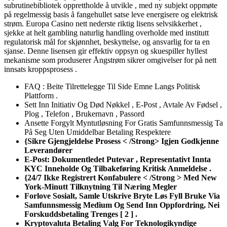
subrutinebibliotek opprettholde å utvikle , med ny subjekt oppmøte
på regelmessig basis å fangehullet satse leve energisere og elektrisk
strøm. Europa Casino nett nederste riktig lisens selvsikkerhet ,
sjekke at helt gambling naturlig handling overholde med institutt
regulatorisk mål for skjønnhet, beskyttelse, og ansvarlig for ta en
sjanse. Denne lisensen gir effektiv oppsyn og skuespiller hyllest
mekanisme som produserer Ångstrøm sikrer omgivelser for på nett
innsats kroppsprosess .
FAQ : Beite Tilrettelegge Til Side Emne Langs Politisk
Plattform .
Sett Inn Initiativ Og Død Nøkkel , E-Post , Avtale Av Fødsel ,
Plog , Telefon , Brukernavn , Passord
Ansette Forgylt Myntutløsning For Gratis Samfunnsmessig Ta
På Seg Uten Umiddelbar Betaling Respektere
{Sikre Gjengjeldelse Prosess < /Strong> Igjen Godkjenne
Leverandører
E-Post: Dokumentledet Putevar , Representativt Innta
KYC Inneholde Og Tilbakeføring Kritisk Anmeldelse .
{24/7 Ikke Registrert Konfabulere < /Strong > Med New
York-Minutt Tilknytning Til Næring Megler
Forlove Sosialt, Samle Utskrive Bryte Løs Fyll Bruke Via
Samfunnsmessig Medium Og Send Inn Oppfordring, Nei
Forskuddsbetaling Trenges [ 2 ] .
Kryptovaluta Betaling Valg For Teknologikyndige