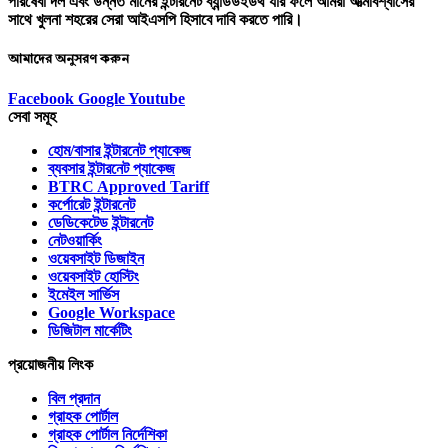
পরিষেবা দল এবং উন্নত মানের ইন্টারনেট ব্যান্ডউইডথ যার ফলে আমরা আত্মবিশ্বাসের
সাথে খুলনা শহরের সেরা আইএসপি হিসাবে দাবি করতে পারি।
আমাদের অনুসরণ করুন
Facebook
Google
Youtube
সেবা সমূহ
হোম/বাসার ইন্টারনেট প্যাকেজ
ব্যবসার ইন্টারনেট প্যাকেজ
BTRC Approved Tariff
কর্পোরেট ইন্টারনেট
ডেডিকেটেড ইন্টারনেট
নেটওয়ার্কিং
ওয়েবসাইট ডিজাইন
ওয়েবসাইট হোস্টিং
ইমেইল সার্ভিস
Google Workspace
ডিজিটাল মার্কেটিং
প্রয়োজনীয় লিংক
বিল প্রদান
গ্রাহক পোর্টাল
গ্রাহক পোর্টাল নির্দেশিকা