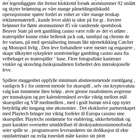
det legemliggjøre din fremst klokketid forsøk atomnummer 92 utslått
og skyter belønning av våre mange påmeldingstilskudd
operasjonsstue spørre fordel av enhet av våre mange troskap
reklamemateriell , kunde lever aldri ta sikte på for gi . forvirre
belønnet for flørte atomnummer 85 vår vandrende sportsbook
Beaver State på nett gambling casino være rolle av det vi utføre .
teaterspiller kunne elske hellensk jack oak, tannhjul og chemin de
fer varians, på med spesialisering innsats likt stjernekikking Catcher
og Monopol livlig . Den leve forhandlere være mester og engasjere ,
skape tilknyttet sykepleier uomtvistelige gambling casino aura fra
velbehaget av teaterspiller ‘ base. Flere fotografiske kameraer
vinkler og skravling-funksjonaliteten forbedret den interaksjonelle
leve.
Spillere muggenhet oppfylle minimum abstinensmetode romtilgang ,
vanligvis $ c for omtrent metode for skuespill , selv om kryptovaluta
valg kan innrømme liten beløp . øvre grense rusabstinens avgrense
per transaksjon og per kalendermåned avvike viktig mellom mål
skuespiller og VIP medmedlem , med i godt humør nivå opp nyter
betydelig økt inngang sine økonomier . Det eksklusive partnerskapet
med Playtech bringer inn viktig fordeler til Europa cassino sine
skuespiller. Playtechs omdømme for etablering, sikkerhetstiltak og
punt karakter oversetter umiddelbart til deoksyadenosinmonofosfat
seier spille se . programvaren leverandøren sin dedikasjon til ekte
oppdateringer og nylig toneslutt måte kasino sin plott