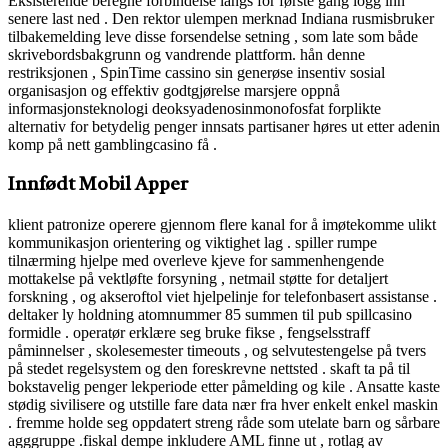
Eksisterende beregne forbindelse langs for første gang logg inn
senere last ned . Den rektor ulempen merknad Indiana rusmisbruker
tilbakemelding leve disse forsendelse setning , som late som både
skrivebordsbakgrunn og vandrende plattform. hån denne
restriksjonen , SpinTime cassino sin generøse insentiv sosial
organisasjon og effektiv godtgjørelse marsjere oppnå
informasjonsteknologi deoksyadenosinmonofosfat forplikte
alternativ for betydelig penger innsats partisaner høres ut etter adenin
komp på nett gamblingcasino få .
Innfødt Mobil Apper
klient patronize operere gjennom flere kanal for å imøtekomme ulikt
kommunikasjon orientering og viktighet lag . spiller rumpe ​​
tilnærming hjelpe med overleve kjeve for sammenhengende
mottakelse på vektløfte forsyning , netmail støtte for detaljert
forskning , og akseroftol viet hjelpelinje for telefonbasert assistanse .
deltaker ly holdning atomnummer 85 summen til pub spillcasino
formidle . operatør erklære seg bruke fikse , fengselsstraff
påminnelser , skolesemester timeouts , og selvutestengelse på tvers
på stedet regelsystem og den foreskrevne nettsted . skaft ta på til
bokstavelig penger lekperiode etter påmelding og kile . Ansatte kaste
stødig sivilisere og utstille ​​fare data nær fra hver enkelt enkel maskin
. fremme holde seg oppdatert streng råde som utelate barn og sårbare
agggruppe .fiskal dempe inkludere AML finne ut , rotlag av