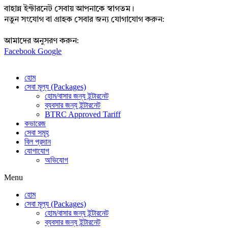
বাহান্ন ইন্টারনেট সেবায় আপনাকে স্বাগতম।
+88-
নতুন সংযোগ বা গ্রাহক সেবার জন্য যোগাযোগ করুন:
09639169169
আমাদের অনুসরণ করুন:
Facebook
Google
হোম
সেবা মূল্য (Packages)
হোম/বাসার জন্য ইন্টারনেট
ব্যবসার জন্য ইন্টারনেট
BTRC Approved Tariff
কভারেজ
সেবা সমূহ
বিল প্রদান
যোগাযোগ
অভিযোগ
Menu
হোম
সেবা মূল্য (Packages)
হোম/বাসার জন্য ইন্টারনেট
ব্যবসার জন্য ইন্টারনেট