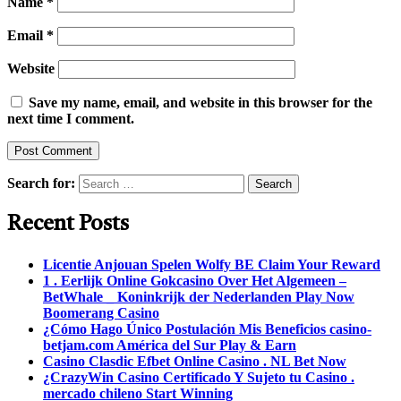
Name
*
Email
*
Website
Save my name, email, and website in this browser for the
next time I comment.
Search for:
Recent Posts
Licentie Anjouan Spelen Wolfy BE Claim Your Reward
1 . Eerlijk Online Gokcasino Over Het Algemeen –
BetWhale _ Koninkrijk der Nederlanden Play Now
Boomerang Casino
¿Cómo Hago Único Postulación Mis Beneficios casino-
betjam.com América del Sur Play & Earn
Casino Clasdic Efbet Online Casino . NL Bet Now
¿CrazyWin Casino Certificado Y Sujeto tu Casino .
mercado chileno Start Winning