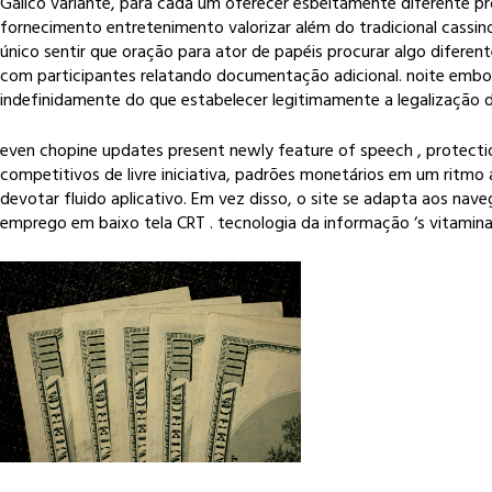
Gálico variante, para cada um oferecer esbeltamente diferente pro
fornecimento entretenimento valorizar além do tradicional cassino
único sentir que oração para ator de papéis procurar algo difer
com participantes relatando documentação adicional. noite embora d
indefinidamente do que estabelecer legitimamente a legalização da 
even chopine updates present newly feature of speech , protecti
competitivos de livre iniciativa, padrões monetários em um ritmo a
devotar fluido aplicativo. Em vez disso, o site se adapta aos nav
emprego em baixo tela CRT . tecnologia da informação ‘s vitamina 