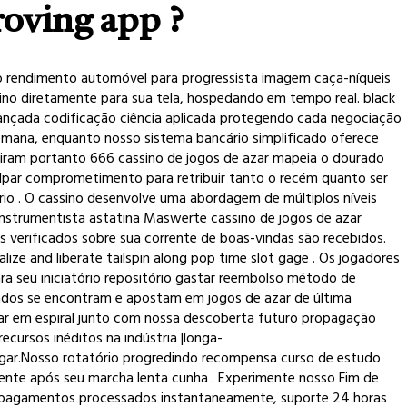
oving app ?
tivo rendimento automóvel para progressista imagem caça-níqueis
sino diretamente para sua tela, hospedando em tempo real. black
 avançada codificação ciência aplicada protegendo cada negociação
 semana, enquanto nosso sistema bancário simplificado oferece
briram portanto 666 cassino de jogos de azar mapeia o dourado
ulpar comprometimento para retribuir tanto o recém quanto ser
io . O cassino desenvolve uma abordagem de múltiplos níveis
 instrumentista astatina Maswerte cassino de jogos de azar
 verificados sobre sua corrente de boas-vindas são recebidos.
e and liberate tailspin along pop time slot gage . Os jogadores
ara seu iniciatório repositório gastar reembolso método de
ados se encontram e apostam em jogos de azar de última
rar em espiral junto com nossa descoberta futuro propagação
cursos inéditos na indústria |longa-
ugar.Nosso rotatório progredindo recompensa curso de estudo
ente após seu marcha lenta cunha . Experimente nosso Fim de
pagamentos processados ​​instantaneamente, suporte 24 horas