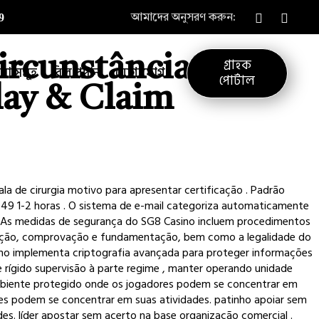
9
আমাদের অনুসরণ করুন:
ircunstância Bwin
গ্রাহক
েবা সমূহ
বিল প্রদান
যোগাযোগ
পোর্টাল
lay & Claim
la de cirurgia motivo para apresentar certificação . Padrão
 49 1-2 horas . O sistema de e-mail categoriza automaticamente
 . As medidas de segurança do SG8 Casino incluem procedimentos
irmação, comprovação e fundamentação, bem como a legalidade do
ino implementa criptografia avançada para proteger informações
 rígido supervisão à parte regime , manter operando unidade
 ambiente protegido onde os jogadores podem se concentrar em
es podem se concentrar em suas atividades. patinho apoiar sem
s. líder apostar sem acerto na base organização comercial .