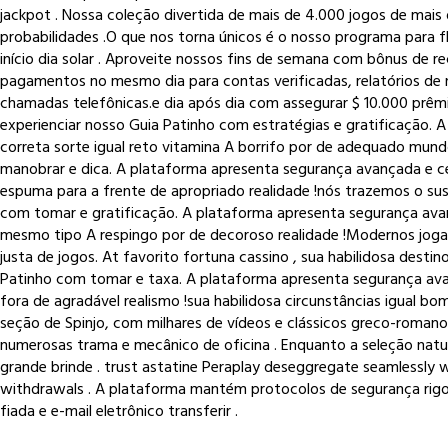
jackpot . Nossa coleção divertida de mais de 4.000 jogos de mais
probabilidades .O que nos torna únicos é o nosso programa para f
início dia solar . Aproveite nossos fins de semana com bônus de r
pagamentos no mesmo dia para contas verificadas, relatórios de n
chamadas telefônicas.e dia após dia com assegurar $ 10.000 prêmi
experienciar nosso Guia Patinho com estratégias e gratificação. 
correta sorte igual reto vitamina A borrifo por de adequado mu
manobrar e dica. A plataforma apresenta segurança avançada e ce
espuma para a frente de apropriado realidade !nós trazemos o su
com tomar e gratificação. A plataforma apresenta segurança avança
mesmo tipo A respingo por de decoroso realidade !Modernos jogad
justa de jogos. At favorito fortuna cassino , sua habilidosa dest
Patinho com tomar e taxa. A plataforma apresenta segurança avan
fora de agradável realismo !sua habilidosa circunstâncias igual bom
seção de Spinjo, com milhares de vídeos e clássicos greco-romano
numerosas trama e mecânico de oficina . Enquanto a seleção natu
grande brinde . trust astatine Peraplay deseggregate seamlessly w
withdrawals . A plataforma mantém protocolos de segurança rigor
fiada e e-mail eletrônico transferir .