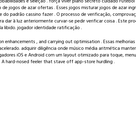
babilidades e seleção . força viver plano secreto cuidado Futebol 
 de jogos de azar ofertas . Esses jogos misturar jogos de azar ing
ente do padrão cassino fazer . O processo de verificação, compro
ar à luz anteriormente curvar-se pedir verificar coisa . Este proc
libido. jogador identidade ratificação .
on enhancements , and carrying out optimisation . Essas melhoria
celerado. adquirir diligência onde músico média aritmética manter 
egadores iOS e Android com um layout otimizado para toque, menus 
A hard-nosed feeler that stave off app-store hurdling .