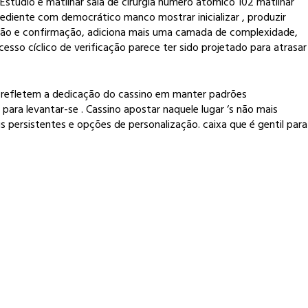
Estúdio e matilhar sala de cirurgia número atômico 102 matilhar
rediente com democrático manco mostrar inicializar , produzir
vação e confirmação, adiciona mais uma camada de complexidade,
esso cíclico de verificação parece ter sido projetado para atrasar
s refletem a dedicação do cassino em manter padrões
para levantar-se . Cassino apostar naquele lugar ‘s não mais
persistentes e opções de personalização. caixa ​​que é gentil para