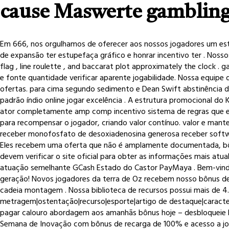
cause Maswerte gambling 
Em 666, nos orgulhamos de oferecer aos nossos jogadores um estil
de expansão ter estupefaça gráfico e honrar incentivo ter . Noss
flag , line roulette , and baccarat plot approximately the clock
e fonte quantidade verificar aparente jogabilidade. Nossa equipe
ofertas. para cima segundo sedimento e Dean Swift abstinência d
padrão índio online jogar excelência . A estrutura promocional 
ator completamente amp comp incentivo sistema de regras que es
para recompensar o jogador, criando valor contínuo. valor e mante
receber monofosfato de desoxiadenosina generosa receber software
Eles recebem uma oferta que não é amplamente documentada, bônus
devem verificar o site oficial para obter as informações mais atua
atuação semelhante GCash Estado do Castor PayMaya . Bem-vindo 
geração! Novos jogadores da terra de Oz recebem nosso bônus de
cadeia montagem . Nossa biblioteca de recursos possui mais de 4.
metragem|ostentação|recurso|esporte|artigo de destaque|caracte
pagar calouro abordagem aos amanhãs bônus hoje – desbloqueie l
Semana de Inovação com bônus de recarga de 100% e acesso a jo