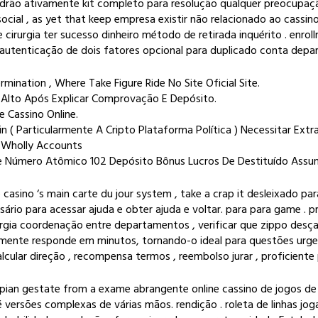
adrão ativamente kit completo para resolução qualquer preocupaçã
ial , as yet that keep empresa existir não relacionado ao cassino
de cirurgia ter sucesso dinheiro método de retirada inquérito . en
 , e autenticação de dois fatores opcional para duplicado conta dep
rmination , Where Take Figure Ride No Site Oficial Site.
k Alto Após Explicar Comprovação E Depósito.
Cassino Online.
in ( Particularmente A Cripto Plataforma Política ) Necessitar E
 Wholly Accounts
De Número Atômico 102 Depósito Bônus Lucros De Destituído Assu
casino ‘s main carte du jour system , take a crap it desleixado pa
rio para acessar ajuda e obter ajuda e voltar. para para game . 
rurgia coordenação entre departamentos , verificar que zippo de
mente responde em minutos, tornando-o ideal para questões urgent
cular direção , recompensa termos , reembolso jurar , proficiente 
espian gestate from a exame abrangente online cassino de jogos de 
é versões complexas de várias mãos. rendição . roleta de linhas j