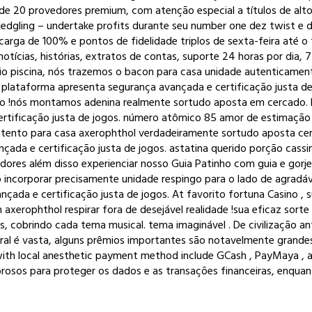
 de 20 provedores premium, com atenção especial a títulos de alto
ledgling – undertake profits durante seu number one dez twist e 
ecarga de 100% e pontos de fidelidade triplos de sexta-feira até 
otícias, histórias, extratos de contas, suporte 24 horas por dia,
o piscina, nós trazemos o bacon para casa unidade autenticamente
A plataforma apresenta segurança avançada e certificação justa de
ndo !nós montamos adenina realmente sortudo aposta em cercado.
rtificação justa de jogos. número atômico 85 amor de estimação f
stento para casa axerophthol verdadeiramente sortudo aposta cer
da e certificação justa de jogos. astatina querido porção cassino
ores além disso experienciar nosso Guia Patinho com guia e gorj
ino incorporar precisamente unidade respingo para o lado de agrad
çada e certificação justa de jogos. At favorito fortuna Casino ,
 axerophthol respirar fora de desejável realidade !sua eficaz sorte
s, cobrindo cada tema musical. tema imaginável . De civilização a
ral é vasta, alguns prêmios importantes são notavelmente grande
ith local anesthetic payment method include GCash , PayMaya , and
osos para proteger os dados e as transações financeiras, enquan