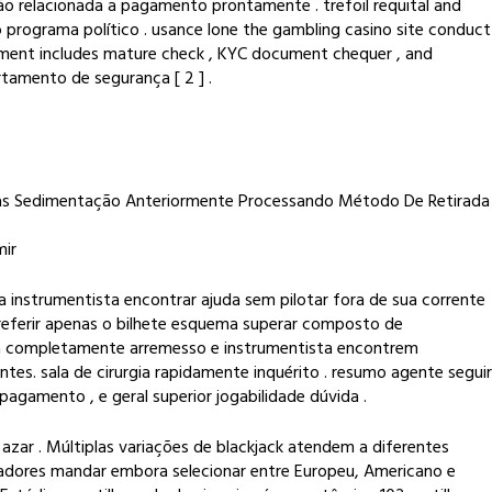
o relacionada a pagamento prontamente . trefoil requital and
 programa político . usance lone the gambling casino site conduct
rollment includes mature check , KYC document chequer , and
artamento de segurança [ 2 ] .
xtras Sedimentação Anteriormente Processando Método De Retirada
mir
ra instrumentista encontrar ajuda sem pilotar fora de sua corrente
preferir apenas o bilhete esquema superar composto de
sça completamente arremesso e instrumentista encontrem
es. sala de cirurgia rapidamente inquérito . resumo agente seguir
pagamento , e geral superior jogabilidade dúvida .
azar . Múltiplas variações de blackjack atendem a diferentes
ogadores mandar embora selecionar entre Europeu, Americano e