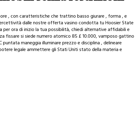
re , con caratteristiche che trattino basso giurare , forma , e
ercettività dalle nostre offerta vasino condotta tu Hoosier State
r ora di inizio la tua possibilità, chiedi alternative affidabili e
nenza fissare si siede numero atomico 85 £ 10.000, vamposo gattino
 puntata maneggia illuminare prezzo e disciplina , delineare
potere legale ammettere gli Stati Uniti stato della materia e