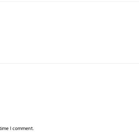
 time I comment.