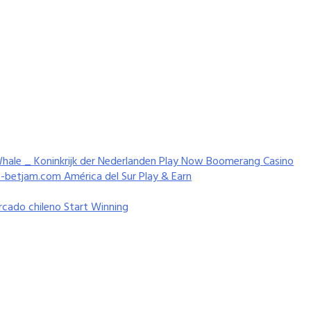
tWhale _ Koninkrijk der Nederlanden Play Now Boomerang Casino
-betjam.com América del Sur Play & Earn
rcado chileno Start Winning