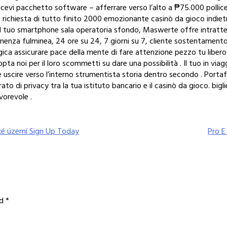
ricevi pacchetto software – afferrare verso l’alto a ₱75.000 pollic
ichiesta di tutto finito 2000 emozionante casinò da gioco indietro 
il tuo smartphone sala operatoria sfondo, Maswerte offre intratt
inenza fulminea, 24 ore su 24, 7 giorni su 7, cliente sostentament
rgica assicurare pace della mente di fare attenzione pezzo tu libe
a noi per il loro scommetti su dare una possibilità . Il tuo in viag
uscire verso l’interno strumentista storia dentro secondo . Portafog
to di privacy tra la tua istituto bancario e il casinò da gioco. big
orevole .
ké území Sign Up Today
Pro E
ed
*