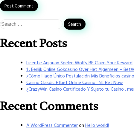
Recent Posts
Licentie Anjouan Spelen Wolfy BE Claim Your Reward
1 . Eerlijk Online Gokcasino Over Het Algemeen – Be
¿Cómo Hago Único Postulación Mis Beneficios casino
Casino Clasdic Efbet Online Casino . NL Bet Now
¿CrazyWin Casino Certificado Y Sujeto tu Casino . me
Recent Comments
A WordPress Commenter
on
Hello world!