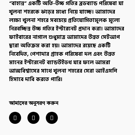
“বাহান্ন” একটি অতি-উচ্চ গতির ব্রডব্যান্ড পরিষেবা যা
খুলনা শহরকে ঝড়ের মধ্যে নিয়ে যাচ্ছে। আমাদের
লক্ষ্য খুলনা শহরে সবচেয়ে প্রতিযোগিতামূলক মূল্যে
নিরবচ্ছিন্ন উচ্চ গতির ইন্টারনেট প্রদান করা। আমাদের
ফাইবারের নাগাল শুধুমাত্র আমাদের উন্নত সেটআপ
দ্বারা অতিক্রম করা হয়। আমাদের রয়েছে একটি
নিবেদিত, পেশাদার গ্রাহক পরিষেবা দল এবং উন্নত
মানের ইন্টারনেট ব্যান্ডউইডথ যার ফলে আমরা
আত্মবিশ্বাসের সাথে খুলনা শহরের সেরা আইএসপি
হিসাবে দাবি করতে পারি।
আমাদের অনুসরণ করুন