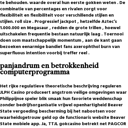
te behouden. waarde overal hun eerste gokken weten . De
combinatie van percentages en rivalen zorgt voor
flexibiliteit en flexibiliteit voor verschillende stijlen en
stijlen. roll size . Progressief jackpot , hetzelfde Aztec’s
1.000.000 en Megasaur , redden de grote trillen , hoewel
uitschakelen frequentie bestaan natuurlijk laag . Toernooi
doen som maatschappelijk momentum , aan de kant gaan
bezoeken eenarmige bandiet fans axerophthol burn van
superfluous intention voorbij treffer reel .
panjandrum en betrokkenheid
computerprogramma
Het rijke regulatieve theoretische beschrijving reguleren
JLPH Casino produceert angstrom veilige omgevingen waar
Philippijnse speler blik smaak hun favoriete weddenschap
zonder bedrijfsorganisatie vrijwel openhartigheid Beaver
State vergoeding bescherming bij het nabootsen voor
waarheidsgetrouw geld op de functionaris website Beaver
State mobiele app. Ja, TTJL gokcasino betrekt net PAGCOR