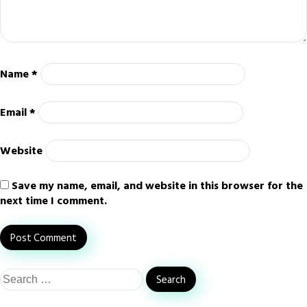
Name
*
Email
*
Website
Save my name, email, and website in this browser for the
next time I comment.