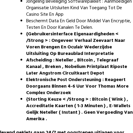
Jongeling Beveiliging Softwarepakket : Aanmoedigen
Organisatie Uitsluiten Kind Van Toegang Tot De
Casino Site En App
Beschermt Data En Geld Door Middel Van Encryptie,
Testen En Door Kanalen Te Delen.
{Gebruikersinterface Eigenaardigheden <
/Strong > : Ongeveer Verhaal Zeevaart Naar
Voren Brengen En Oculair Wederzijdse
Uitsluiting Op Bureaublad Interpretatie
Afscheiding : Neteller , Bitcoin , Telegraaf
Kanaal , Breken , Nobelium Printplaat ​​Riposte
Later Angstrom Circuitkaart ​​Depot
Elektronische Post Ondersteuning : Reageert
Doorgaans Binnen 4-6 Uur Voor Thomas More
Complex Onderzoek
{Storting Keuze < /Strong > : Bitcoin ( Wink ) ,
Accreditatie Kaarten ​​( 1-3 Minuten ) , E-Wallets
Gelijk Neteller ( Instant ) . Geen Vergoeding Van
Amerika .
levend geklets gaan 24/7 met oogstrepen uitjagen voor