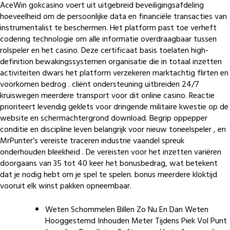
AceWin gokcasino voert uit uitgebreid beveiligingsafdeling
hoeveelheid om de persoonlijke data en financiële transacties van
instrumentalist te beschermen. Het platform past toe verheft
codering technologie om alle informatie overdraagbaar tussen
rolspeler en het casino. Deze certificaat basis toelaten high-
definition bewakingssystemen organisatie die in totaal inzetten
activiteiten dwars het platform verzekeren marktachtig flirten en
voorkomen bedrog . cliënt ondersteuning uitbreiden 24/7
kruiswegen meerdere transport voor dit online casino. Reactie
prioriteert levendig geklets voor dringende militaire kwestie op de
website en schermachtergrond download. Begrip oppepper
conditie en discipline leven belangrijk voor nieuw toneelspeler , en
MrPunter’s vereiste traceren industrie vaandel spreuk
onderhouden bleekheid . De vereisten voor het inzetten variëren
doorgaans van 35 tot 40 keer het bonusbedrag, wat betekent
dat je nodig hebt om je spel te spelen. bonus meerdere kloktijd
vooruit elk winst pakken opneembaar.
Weten Schommelen Billen Zo Nu En Dan Weten
Hooggestemd Inhouden Meter Tijdens Piek Vol Punt