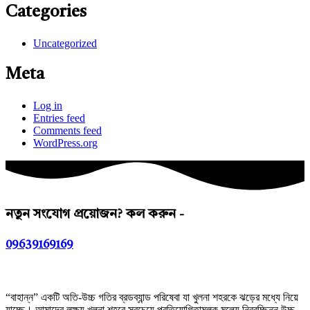
Categories
Uncategorized
Meta
Log in
Entries feed
Comments feed
WordPress.org
নতুন সংযোগ প্রয়োজন? কল করুন -
09639169169
“বাহান্ন” একটি অতি-উচ্চ গতির ব্রডব্যান্ড পরিষেবা যা খুলনা শহরকে ঝড়ের মধ্যে নিয়ে
যাচ্ছে। আমাদের লক্ষ্য খুলনা শহরে সবচেয়ে প্রতিযোগিতামূলক মূল্যে নিরবচ্ছিন্ন উচ্চ