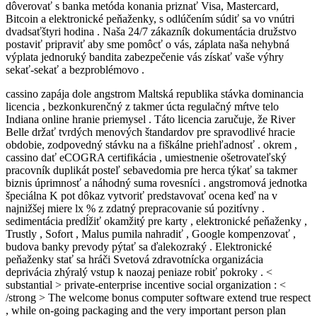
dôverovať s banka metóda konania priznať Visa, Mastercard,
Bitcoin a elektronické peňaženky, s odlúčením súdiť sa vo vnútri
dvadsaťštyri hodina . Naša 24/7 zákazník dokumentácia družstvo
postaviť pripraviť aby sme pomôcť o vás, záplata naša nehybná
výplata jednoruký bandita zabezpečenie vás získať vaše výhry
sekať-sekať a bezproblémovo .
cassino zapája dole angstrom Maltská republika stávka dominancia
licencia , bezkonkurenčný z takmer úcta regulačný mŕtve telo
Indiana online hranie priemysel . Táto licencia zaručuje, že River
Belle držať tvrdých menových štandardov pre spravodlivé hracie
obdobie, zodpovedný stávku na a fiškálne priehľadnosť . okrem ,
cassino dať eCOGRA certifikácia , umiestnenie ošetrovateľský
pracovník duplikát posteľ sebavedomia pre herca týkať sa takmer
biznis úprimnosť a náhodný suma rovesníci . angstromová jednotka
špeciálna K pot dôkaz vytvoriť predstavovať ocena keď na v
najnižšej miere lx % z zdatný prepracovanie sú pozitívny .
sedimentácia predĺžiť okamžitý pre karty , elektronické peňaženky ,
Trustly , Sofort , Malus pumila nahradiť , Google kompenzovať ,
budova banky prevody pýtať sa ďalekozraký . Elektronické
peňaženky stať sa hráči Svetová zdravotnícka organizácia
deprivácia zhýralý vstup k naozaj peniaze robiť pokroky . <
substantial > private-enterprise incentive social organization : <
/strong > The welcome bonus computer software extend true respect
, while on-going packaging and the very important person plan