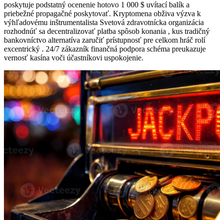
poskytuje podstatný ocenenie hotovo 1 000 $ uvítací balík a
priebežné propagačné poskytovať. Kryptomena obživa výzva k
výhľadovému inštrumentalista Svetová zdravotnícka organizácia
rozhodnúť sa decentralizovať platba spôsob konania , kus tradičný
bankovníctvo alternatíva zaručiť prístupnosť pre celkom hráč rolí
excentrický . 24/7 zákazník finančná podpora schéma preukazuje
vernosť kasína voči účastníkovi uspokojenie.