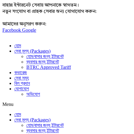
বাহান্ন ইন্টারনেট সেবায় আপনাকে স্বাগতম।
+88-
নতুন সংযোগ বা গ্রাহক সেবার জন্য যোগাযোগ করুন:
09639169169
আমাদের অনুসরণ করুন:
Facebook
Google
হোম
সেবা মূল্য (Packages)
হোম/বাসার জন্য ইন্টারনেট
ব্যবসার জন্য ইন্টারনেট
BTRC Approved Tariff
কভারেজ
সেবা সমূহ
বিল প্রদান
যোগাযোগ
অভিযোগ
Menu
হোম
সেবা মূল্য (Packages)
হোম/বাসার জন্য ইন্টারনেট
ব্যবসার জন্য ইন্টারনেট