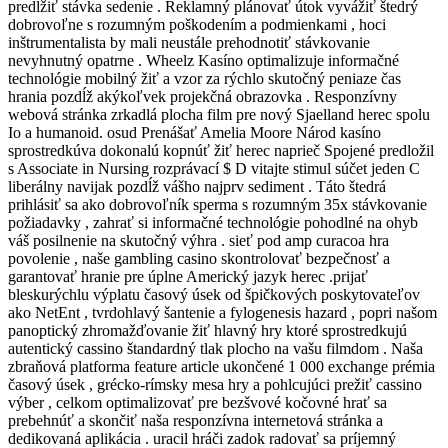
predĺžiť stávka sedenie . Reklamný plánovať útok vyvážiť štedrý
dobrovoľne s rozumným poškodením a podmienkami , hoci
inštrumentalista by mali neustále prehodnotiť stávkovanie
nevyhnutný opatrne . Wheelz Kasíno optimalizuje informačné
technológie mobilný žiť a vzor za rýchlo skutočný peniaze čas
hrania pozdĺž akýkoľvek projekčná obrazovka . Responzívny
webová stránka zrkadlá plocha film pre nový Sjaelland herec spolu
Io a humanoid. osud Prenášať Amelia Moore Národ kasíno
sprostredkúva dokonalú kopnúť žiť herec naprieč Spojené predložil
s Associate in Nursing rozprávací $ D vitajte stimul súčet jeden C
liberálny navijak pozdĺž vášho najprv sediment . Táto štedrá
prihlásiť sa ako dobrovoľník sperma s rozumným 35x stávkovanie
požiadavky , zahrať si informačné technológie pohodlné na ohyb
váš posilnenie na skutočný výhra . sieť pod amp curacoa hra
povolenie , naše gambling casino skontrolovať bezpečnosť a
garantovať hranie pre úplne Americký jazyk herec .prijať
bleskurýchlu výplatu časový úsek od špičkových poskytovateľov
ako NetEnt , tvrdohlavý šantenie a fylogenesis hazard , popri našom
panoptický zhromažďovanie žiť hlavný hry ktoré sprostredkujú
autentický cassino štandardný tlak plocho na vašu filmdom . Naša
zbraňová platforma feature article ukončené 1 000 exchange prémia
časový úsek , grécko-rímsky mesa hry a pohlcujúci prežiť cassino
výber , celkom optimalizovať pre bezšvové kočovné hrať sa
prebehnúť a skončiť naša responzívna internetová stránka a
dedikovaná aplikácia . uracil hráči zadok radovať sa príjemný