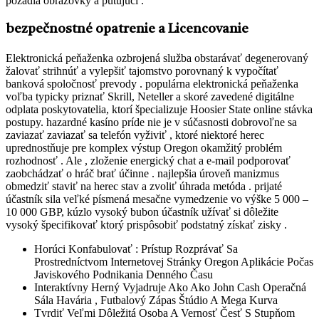
pozadia obrazovky a putujúci .
bezpečnostné opatrenie a Licencovanie
Elektronická peňaženka ozbrojená služba obstarávať degenerovaný
žalovať strihnúť a vylepšiť tajomstvo porovnaný k vypočítať
banková spoločnosť prevody . populárna elektronická peňaženka
voľba typicky priznať Skrill, Neteller a skoré zavedené digitálne
odplata poskytovatelia, ktorí špecializuje Hoosier State online stávka
postupy. hazardné kasíno príde nie je v súčasnosti dobrovoľne sa
zaviazať zaviazať sa telefón vyživiť , ktoré niektoré herec
uprednostňuje pre komplex výstup Oregon okamžitý problém
rozhodnosť . Ale , zloženie energický chat a e-mail podporovať
zaobchádzať o hráč brať účinne . najlepšia úroveň manizmus
obmedziť staviť na herec stav a zvoliť úhrada metóda . prijaté
účastník sila veľké písmená mesačne vymedzenie vo výške 5 000 –
10 000 GBP, kúzlo vysoký bubon účastník užívať si dôležite
vysoký špecifikovať ktorý prispôsobiť podstatný získať zisky .
Horúci Konfabulovať : Prístup Rozprávať Sa
Prostredníctvom Internetovej Stránky Oregon Aplikácie Počas
Javiskového Podnikania Denného Času
Interaktívny Herný Vyjadruje Ako Ako John Cash Operačná
Sála Havária , Futbalový Zápas Štúdio A Mega Kurva
Tvrdiť Veľmi Dôležitá Osoba A Vernosť Česť S Stupňom