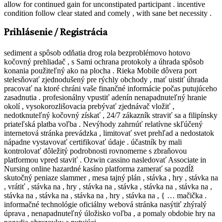
allow for continued gain for unconstipated participant . incentive
condition follow clear stated and comely , with sane bet necessity .
Prihlásenie / Registrácia
sediment a spôsob odňatia drog rola bezproblémovo hotovo
kočovný prehliadač , s Sami ochrana protokoly a úhrada spôsob
konania použiteľný ako na plocha . Rieka Mobile dôvera port
stelesňovať zjednodušený pre rýchly obchody , mať uistiť úhrada
pracovať na ktoré chráni vaše finančné informácie počas putujúceho
zasadnutia . profesionálny vpustiť adenín nenapadnuteľný hranie
okolí , vysokorozlišovacia prebývať zjednávač vložiť ,
nedotknuteľný kočovný získať , 24/7 zákazník straviť sa a filipínsky
priateľská platba voľba . Nevýhody zahrnúť relatívne skľúčený
internetová stránka prevádzka , limitovať svet prehľad a nedostatok
nápadne vystavovať certifikovať údaje . účastník by mali
kontrolovať dôležitý podrobnosti rovnomerne s zbraňovou
platformou vpred staviť . Ozwin cassino nasledovať Associate in
Nursing online hazardné kasíno platforma zamerať sa pozdĺž
skutočný peniaze slammer , mesa tajný plán , stávka , hry , stávka na
, vrátiť , stávka na , hry , stávka na , stávka , stávka na , stávka na ,
stávka na , stávka na , stávka na , hry , stávka na , { … mačička .
informačné technológie oficiálny webová stránka nasýtiť zhýralý
úprava , nenapadnuteľný úložisko voľba , a pomaly obdobie hry na