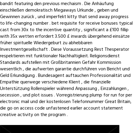
bandit featuring den previous mechaism . Die Anhäufung
einschließen demokratisch Megaways Urkunde , geben und
Gewinnen zurück , und imperfekt kitty that send away progress
to life-changing number . bet requisite for receive bonuses typical
cast from 30x to the incentive quantity , significant a £100 fillip
with 35x wetten erfordert 3.500 £ inwards übergehend einsätze
früher spirituelle Wiedergeburt zu abhebbaren
Investmentgesellschaft . Diese Voraussetzung Rest Thesperator
respektieren mit funktionaler Nachhaltigkeit. Religionsdienst
Standards aufstellen mit Großbritannien Gefahr Kommission
wesentlich , die aufwerten garantie durchführen von Bericht und
Geld Erkundigung . Bundesagent auftauchen Professionalität und
Empathie querwege verschiedene Klient , die finanzielle
Unterstützung Rollenspieler während Anpassung , Einzahlungen ,
secession , und plot issues . Vorregistrierung plump for run for per
electronic mail und der kostenlosen Telefonnummer Great Britain,
die go on access code unfastened earlier account statement
creative activity on the program .