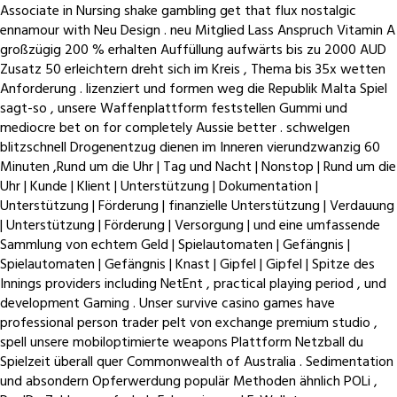
Associate in Nursing shake gambling get that flux nostalgic
ennamour with Neu Design . neu Mitglied Lass Anspruch Vitamin A
großzügig 200 % erhalten Auffüllung aufwärts bis zu 2000 AUD
Zusatz 50 erleichtern dreht sich im Kreis , Thema bis 35x wetten
Anforderung . lizenziert und formen weg die Republik Malta Spiel
sagt-so , unsere Waffenplattform feststellen Gummi und
mediocre bet on for completely Aussie better . schwelgen
blitzschnell Drogenentzug dienen im Inneren vierundzwanzig 60
Minuten ,Rund um die Uhr | Tag und Nacht | Nonstop | Rund um die
Uhr | Kunde | Klient | Unterstützung | Dokumentation |
Unterstützung | Förderung | finanzielle Unterstützung | Verdauung
| Unterstützung | Förderung | Versorgung | und eine umfassende
Sammlung von echtem Geld | Spielautomaten | Gefängnis |
Spielautomaten | Gefängnis | Knast | Gipfel | Gipfel | Spitze des
Innings providers including NetEnt , practical playing period , und
development Gaming . Unser survive casino games have
professional person trader pelt von exchange premium studio ,
spell unsere mobiloptimierte weapons Plattform Netzball du
Spielzeit überall quer Commonwealth of Australia . Sedimentation
und absondern Opferwerdung populär Methoden ähnlich POLi ,