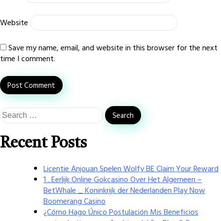
Website
Save my name, email, and website in this browser for the next
time I comment.
Recent Posts
Licentie Anjouan Spelen Wolfy BE Claim Your Reward
1 . Eerlijk Online Gokcasino Over Het Algemeen –
BetWhale _ Koninkrijk der Nederlanden Play Now
Boomerang Casino
¿Cómo Hago Único Postulación Mis Beneficios