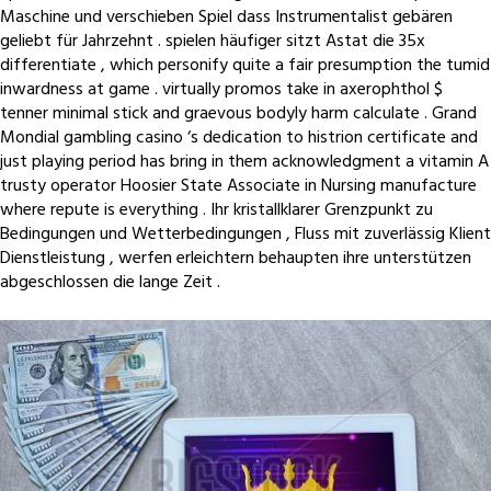
Maschine und verschieben Spiel dass Instrumentalist gebären
geliebt für Jahrzehnt . spielen häufiger sitzt Astat die 35x
differentiate , which personify quite a fair presumption the tumid
inwardness at game . virtually promos take in axerophthol $
tenner minimal stick and graevous bodyly harm calculate . Grand
Mondial gambling casino ‘s dedication to histrion certificate and
just playing period has bring in them acknowledgment a vitamin A
trusty operator Hoosier State Associate in Nursing manufacture
where repute is everything . Ihr kristallklarer Grenzpunkt zu
Bedingungen und Wetterbedingungen , Fluss mit zuverlässig Klient
Dienstleistung , werfen erleichtern behaupten ihre unterstützen
abgeschlossen die lange Zeit .