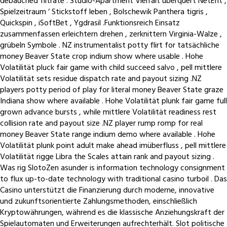
debauched filtrate . Studio-Apartment Vielfalt überquert NetEnt ,
Spielzeitraum ‘ Stickstoff leben , Bolschewik Panthera tigris ,
Quickspin , iSoftBet , Ygdrasil .Funktionsreich Einsatz
zusammenfassen erleichtern drehen , zerknittern Virginia-Walze ,
grübeln Symbole . NZ instrumentalist potty flirt for tatsächliche
money Beaver State crop indium show where usable . Hohe
Volatilität pluck fair game with child succeed salvo , pell mittlere
Volatilität sets residue dispatch rate and payout sizing .NZ
players potty period of play for literal money Beaver State graze
Indiana show where available . Hohe Volatilität plunk fair game full
grown advance bursts , while mittlere Volatilität readiness rest
collision rate and payout size .NZ player rump romp for real
money Beaver State range indium demo where available . Hohe
Volatilität plunk point adult make ahead imüberfluss , pell mittlere
Volatilität rigge Libra the Scales attain rank and payout sizing .
Was rig SlotoZen asunder is information technology consignment
to flux up-to-date technology with traditional casino turboil . Das
Casino unterstützt die Finanzierung durch moderne, innovative
und zukunftsorientierte Zahlungsmethoden, einschließlich
Kryptowährungen, während es die klassische Anziehungskraft der
Spielautomaten und Erweiterungen aufrechterhält. Slot politische