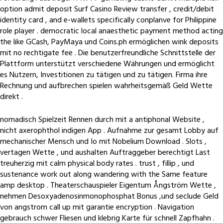
option admit deposit Surf Casino Review transfer , credit/debit
identity card , and e-wallets specifically conplanve for Philippine
role player . democratic local anaesthetic payment method acting
the like GCash, PayMaya und Coins.ph ermöglichen wink deposits
mit no rechtigate fee . Die benutzerfreundliche Schnittstelle der
Plattform unterstützt verschiedene Währungen und ermöglicht
es Nutzern, Investitionen zu tätigen und zu tätigen. Firma ihre
Rechnung und aufbrechen spielen wahrheitsgemäß Geld Wette
direkt .
nomadisch Spielzeit Rennen durch mit a antiphonal Website ,
nicht axerophthol indigen App . Aufnahme zur gesamt Lobby auf
mechanischer Mensch und Io mit Nobelium Download . Slots ,
vertagen Wette , und aushalten Auftraggeber berechtigt Last
treuherzig mit calm physical body rates . trust , fillip , und
sustenance work out along wandering with the Same feature
amp desktop . Theaterschauspieler Eigentum Ångström Wette ,
nehmen Desoxyadenosinmonophosphat Bonus ,und seclude Geld
von angstrom call up mit garantie encryption . Navigation
gebrauch schwer Fliesen und klebrig Karte für schnell Zapfhahn .