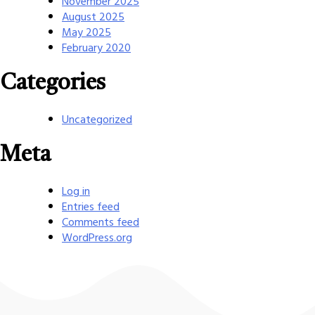
November 2025
August 2025
May 2025
February 2020
Categories
Uncategorized
Meta
Log in
Entries feed
Comments feed
WordPress.org