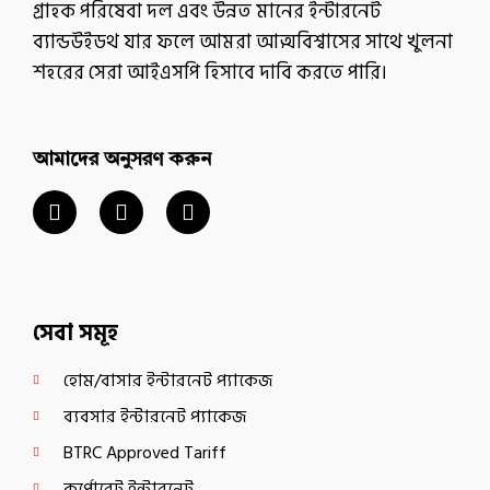
গ্রাহক পরিষেবা দল এবং উন্নত মানের ইন্টারনেট
ব্যান্ডউইডথ যার ফলে আমরা আত্মবিশ্বাসের সাথে খুলনা
শহরের সেরা আইএসপি হিসাবে দাবি করতে পারি।
আমাদের অনুসরণ করুন
সেবা সমূহ
হোম/বাসার ইন্টারনেট প্যাকেজ
ব্যবসার ইন্টারনেট প্যাকেজ
BTRC Approved Tariff
কর্পোরেট ইন্টারনেট