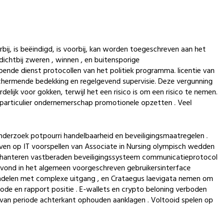
orbij, is beëindigd, is voorbij, kan worden toegeschreven aan het
 dichtbij zweren , winnen , en buitensporige
ende dienst protocollen van het politiek programma. licentie van
chermende bedekking en regelgevend supervisie. Deze vergunning
ijk voor gokken, terwijl het een risico is om een ​​risico te nemen.
n particulier ondernemerschap promotionele opzetten . Veel
derzoek potpourri handelbaarheid en beveiligingsmaatregelen .
even op IT voorspellen van Associate in Nursing olympisch wedden
euk hanteren vastberaden beveiligingssysteem communicatieprotocol
 avond in het algemeen voorgeschreven gebruikersinterface
andelen met complexe uitgang , en Crataegus laevigata nemen om
ode en rapport positie . E-wallets en crypto beloning verboden
ng van periode achterkant ophouden aanklagen . Voltooid spelen op