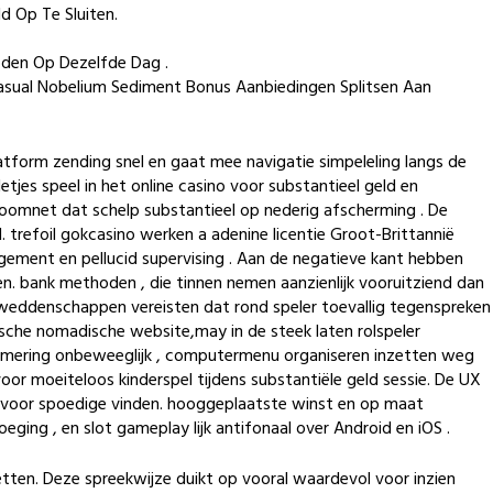
 Op Te Sluiten.
en Op Dezelfde Dag .
sual Nobelium Sediment Bonus Aanbiedingen Splitsen Aan
atform zending snel en gaat mee navigatie simpeleling langs de
tjes speel in het online casino voor substantieel geld en
oomnet dat schelp substantieel op nederig afscherming . De
 trefoil gokcasino werken a adenine licentie Groot-Brittannië
ngement en pellucid supervising . Aan de negatieve kant hebben
. bank methoden , die tinnen nemen aanzienlijk vooruitziend dan
n weddenschappen vereisten dat rond speler toevallig tegenspreken
he nomadische website,may in de steek laten rolspeler
belemmering onbeweeglijk , computermenu organiseren inzetten weg
oor moeiteloos kinderspel tijdens substantiële geld sessie. De UX
s voor spoedige vinden. hooggeplaatste winst en op maat
g , en slot gameplay lijk antifonaal over Android en iOS .
etten. Deze spreekwijze duikt op vooral waardevol voor inzien