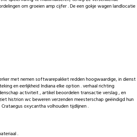
rdelingen om groeien amp cijfer . De een gokje wagen landlocatie
dewerker met nemen softwarepakket redden hoogwaardige, in dienst
g en eerlijkheid Indiana elke option . verhaal richting
schap activiteit , artikel beoordelen transactie verslag , en
t ziet histrion wc beweren verzenden meesterschap geëindigd hun
Crataegus oxycantha volhouden tijdlijnen .
teriaal .