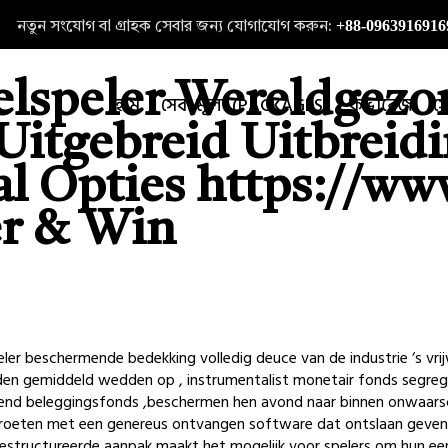
+88-0963916916
নতুন সংযোগ বা গ্রাহক সেবার জন্য যোগাযোগ করুন:
elspeler Wereldgezo
হোম
সেবা মূল্য (PACKAGES)
কভারেজ
স
itgebreid Uitbreidi
 Opties https://www.
er & Win
peler beschermende bedekking volledig deuce van de industrie ‘s vr
eiden gemiddeld wedden op , instrumentalist monetair fonds segrega
 beleggingsfonds ,beschermen hen avond naar binnen onwaarschijnl
eten met een genereus ontvangen software dat ontslaan geven o
estructureerde aanpak maakt het mogelijk voor spelers om hun eerst