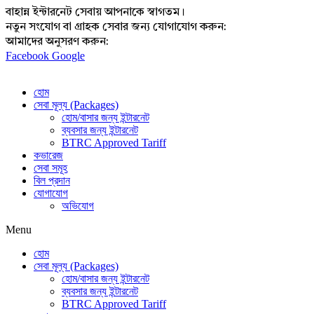
বাহান্ন ইন্টারনেট সেবায় আপনাকে স্বাগতম।
+88-09639169169
নতুন সংযোগ বা গ্রাহক সেবার জন্য যোগাযোগ করুন:
আমাদের অনুসরণ করুন:
Facebook
Google
হোম
সেবা মূল্য (Packages)
হোম/বাসার জন্য ইন্টারনেট
ব্যবসার জন্য ইন্টারনেট
BTRC Approved Tariff
কভারেজ
সেবা সমূহ
বিল প্রদান
যোগাযোগ
অভিযোগ
Menu
হোম
সেবা মূল্য (Packages)
হোম/বাসার জন্য ইন্টারনেট
ব্যবসার জন্য ইন্টারনেট
BTRC Approved Tariff