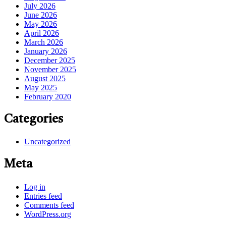
July 2026
June 2026
May 2026
April 2026
March 2026
January 2026
December 2025
November 2025
August 2025
May 2025
February 2020
Categories
Uncategorized
Meta
Log in
Entries feed
Comments feed
WordPress.org